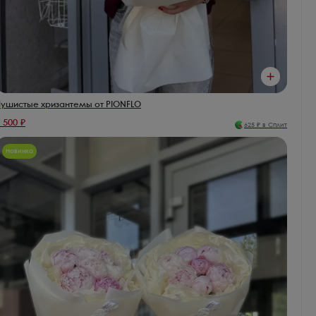
ушистые хризантемы от PIONFLO
 500
₽
625
₽ в Сплит
Новинка