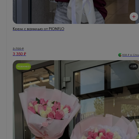
Крем с ванилью от PIONFLO
3 700
₽
3 350
₽
838
₽ в Спл
Новинка
-
13
%