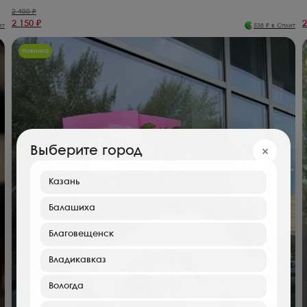
2 400
₽
2 150
₽
2
ит
538
₽ в Сплит
Новинка
Выберите город
Казань
Балашиха
Благовещенск
Владикавказ
Вологда