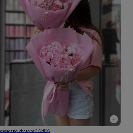
озовая конфета от PIONFLO