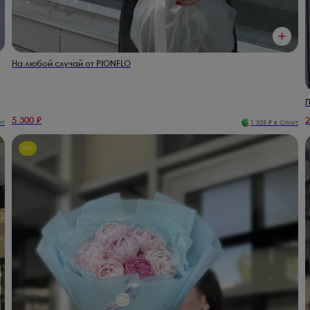
На любой случай от PIONFLO
П
5 300
₽
2
ит
1 325
₽ в Сплит
Хит