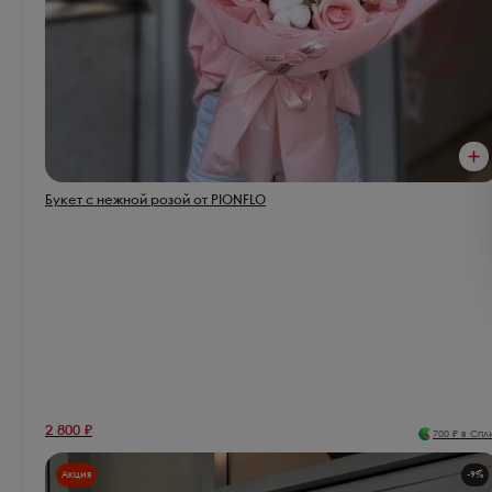
Букет с нежной розой от PIONFLO
2 800
₽
700
₽ в Спл
Акция
-
9
%