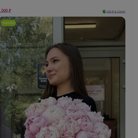
 500
₽
625
₽ в Сплит
Новинка