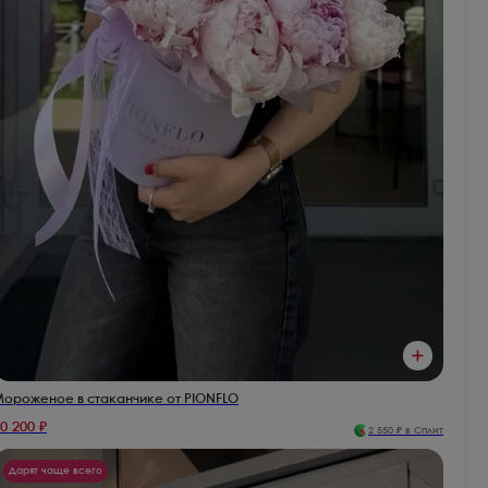
ороженое в стаканчике от PIONFLO
0 200
₽
2 550
₽ в Сплит
Дарят чаще всего