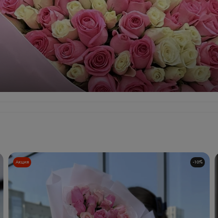
Акция
-
10
%