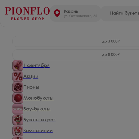
Казань
ул. Островского, 35
до 3 000₽
до 8 000₽
1 сентября
Акции
Пионы
Монобукеты
Вау-букеты
Букеты из роз
Композиции