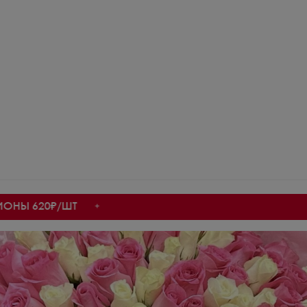
20₽/ШТ
✦