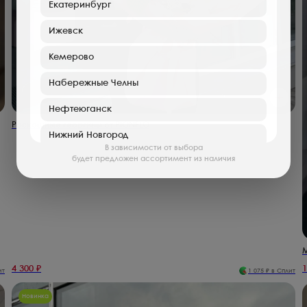
Екатеринбург
Ижевск
Кемерово
Набережные Челны
Нефтеюганск
Роскошные георгины от PIONFLO
Нижний Новгород
В зависимости от выбора
будет предложен ассортимент из наличия
Пермь
Саратов
Туймазы
Хабаровск
М
Клин
4 300
₽
1
ит
1 075
₽ в Сплит
Нефтекамск
Новинка