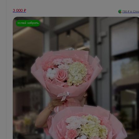
3 000
₽
750
₽ в Спл
Успей забрать