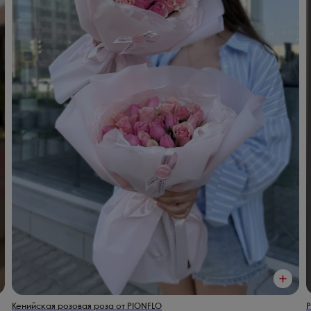
Кенийская розовая роза от PIONFLO
Р