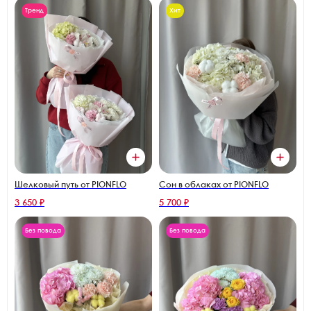
Тренд
Хит
Шелковый путь от PIONFLO
Сон в облаках от PIONFLO
3 650 ₽
5 700 ₽
Без повода
Без повода