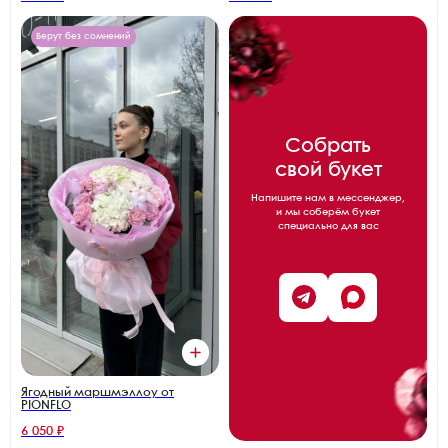
Берут без сомнений
Собрать
свой букет
Напишите нам в мессенджер,
и мы соберём букет
специально для вас
Ягодный маршмэллоу от
PIONFLO
6 050 ₽