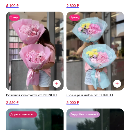
5 100 ₽
2 800 ₽
Тренд
Тренд
Розовая конфета от PIONFLO
Солнце в небе от PIONFLO
2 550 ₽
3 000 ₽
Дарят чаще всего
Берут без сомнений