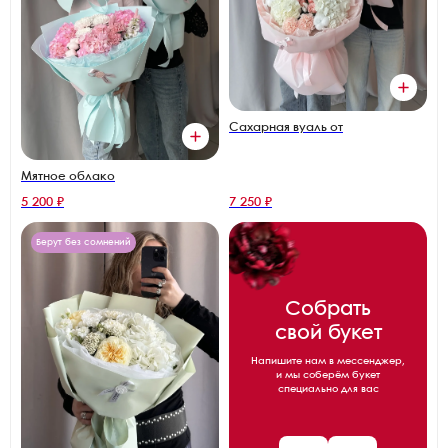
Сахарная вуаль от
Мятное облако
5 200 ₽
7 250 ₽
Берут без сомнений
Собрать
свой букет
Напишите нам в мессенджер,
и мы соберём букет
специально для вас