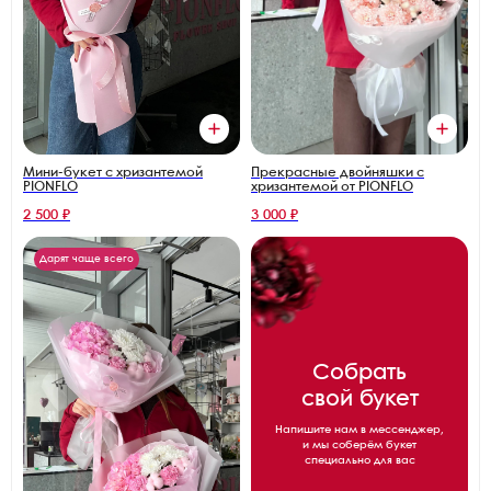
Прекрасные двойняшки с
Мини-букет с хризантемой
хризантемой от PIONFLO
PIONFLO
2 500 ₽
3 000 ₽
Дарят чаще всего
Собрать
свой букет
Напишите нам в мессенджер,
и мы соберём букет
специально для вас