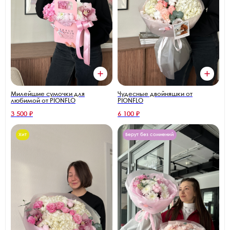
Милейшие сумочки для
Чудесные двойняшки от
любимой от PIONFLO
PIONFLO
3 500 ₽
6 100 ₽
Хит
Берут без сомнений