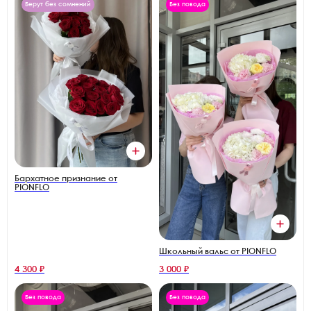
Берут без сомнений
Без повода
Бархатное признание от
PIONFLO
Школьный вальс от PIONFLO
4 300 ₽
3 000 ₽
Без повода
Без повода