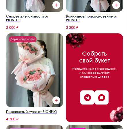
Секрет элегантности от
Ванильное прикосновение от
PIONFLO
PIONFLO
3 000 ₽
3 200 ₽
Дарят чаще всего
Собрать
свой букет
Напишите нам в мессенджер,
и мы соберём букет
специально для вас
Персиковый мусс от PIONFLO
4 300 ₽