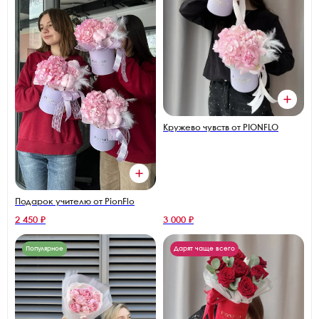
Кружево чувств от PIONFLO
Подарок учителю от PionFlo
2 450 ₽
3 000 ₽
Популярное
Дарят чаще всего