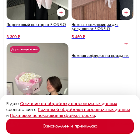
Персиковый нектар от PIONFLO
Нежные композиции для
девушки от PIONFLO
3 300 ₽
5 450 ₽
Дарят чаще всего
Я даю
Согласие на обработку персональных данных
в
соответствии с
Политикой обработки персональных данных
и
Политикой использования файлов cookie
.
Профиль
Каталог
Корзина
Ознакомлен и принимаю