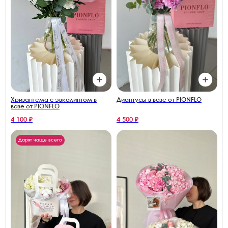
Диантусы в вазе от PIONFLO
Хризантема с эвкалиптом в
вазе от PIONFLO
4 100 ₽
4 500 ₽
Дарят чаще всего