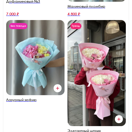
Дофаминовый №3
Малиновый пломбир
7 000 ₽
4 800 ₽
Без повода
Тренд
Лазурный зефир
Элегантный штрих