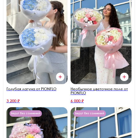
Голубая лагуна от PIONFLO
Необычное цветочное поле от
PIONFLO
3 200 ₽
6 000 ₽
Берут без сомнений
Берут без сомнений