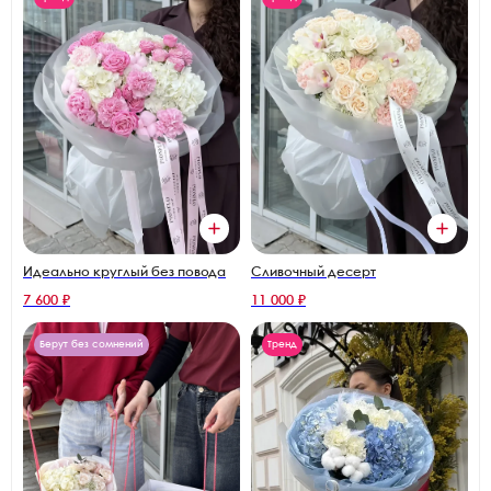
Идеально круглый без повода
Сливочный десерт
7 600 ₽
11 000 ₽
Берут без сомнений
Тренд