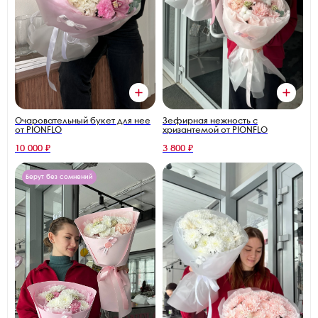
Зефирная нежность с
Очаровательный букет для нее
хризантемой от PIONFLO
от PIONFLO
10 000 ₽
3 800 ₽
Берут без сомнений