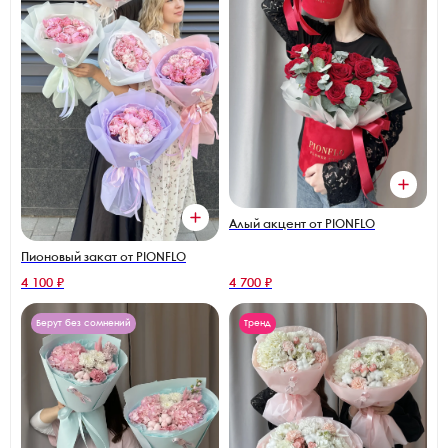
Алый акцент от PIONFLO
Пионовый закат от PIONFLO
4 100 ₽
4 700 ₽
Берут без сомнений
Тренд