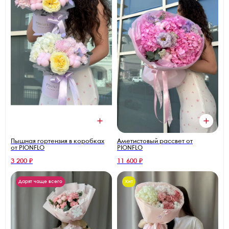
Пышная гортензия в коробках
Аметистовый рассвет от
от PIONFLO
PIONFLO
3 200 ₽
11 600 ₽
Дарят чаще всего
Хит