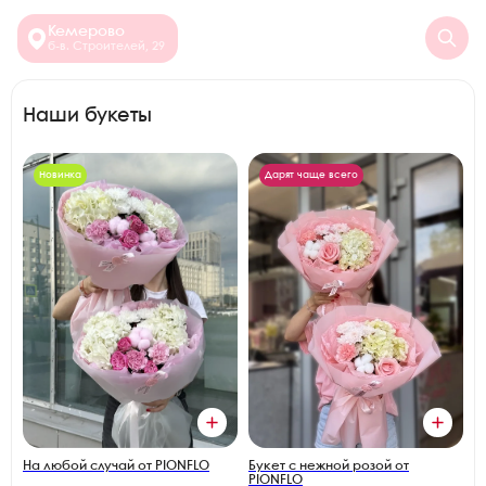
Кемерово
б-в. Строителей, 29
Наши букеты
Новинка
Дарят чаще всего
На любой случай от PIONFLO
Букет с нежной розой от
PIONFLO