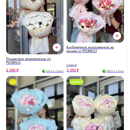
Клубничное мороженое из
кении от PIONFLO
Пушистые хризантемы от
PIONFLO
3 850 ₽
2 500 ₽
3 350 ₽
625 ₽ в Сплит
838 ₽ в Сплит
Хит
Новинка