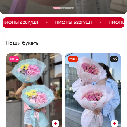
 620₽/ШТ
ПИОНЫ 620₽/ШТ
ПИОНЫ 620₽/Ш
✦
✦
Наши букеты
Тренд
Акция
-10%