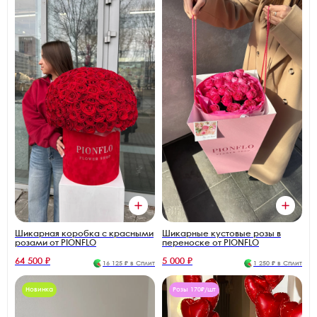
Шикарная коробка с красными
Шикарные кустовые розы в
розами от PIONFLO
переноске от PIONFLO
64 500 ₽
5 000 ₽
16 125 ₽ в Сплит
1 250 ₽ в Сплит
Новинка
Розы 170₽/шт