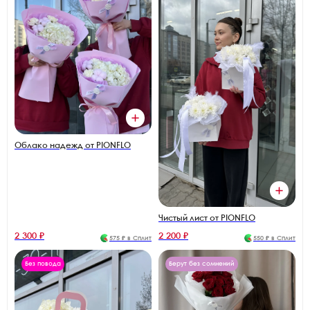
Облако надежд от PIONFLO
Чистый лист от PIONFLO
2 300 ₽
2 200 ₽
575 ₽ в Сплит
550 ₽ в Сплит
Без повода
Берут без сомнений