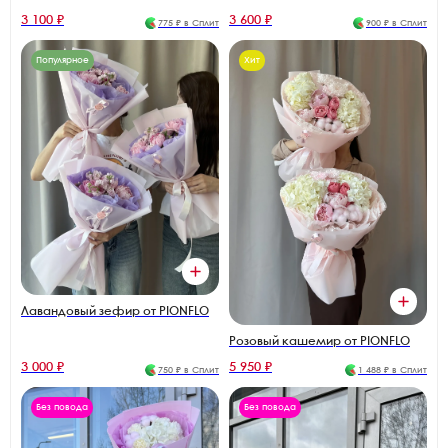
3 100 ₽
3 600 ₽
775 ₽ в Сплит
900 ₽ в Сплит
Популярное
Хит
Лавандовый зефир от PIONFLO
Розовый кашемир от PIONFLO
3 000 ₽
5 950 ₽
750 ₽ в Сплит
1 488 ₽ в Сплит
Без повода
Без повода