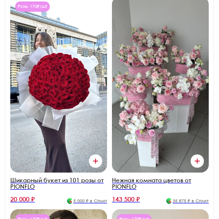
Розы 170₽/шт
Нежная комната цветов от
Шикарный букет из 101 розы от
PIONFLO
PIONFLO
20 000 ₽
143 500 ₽
5 000 ₽ в Сплит
35 875 ₽ в Сплит