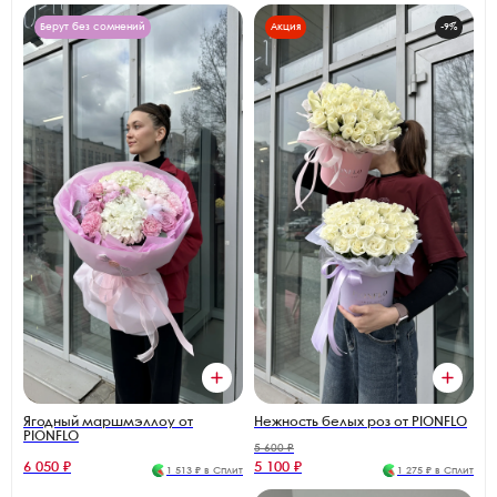
Берут без сомнений
Акция
-9%
Ягодный маршмэллоу от
Нежность белых роз от PIONFLO
PIONFLO
5 600 ₽
6 050 ₽
5 100 ₽
1 513 ₽ в Сплит
1 275 ₽ в Сплит