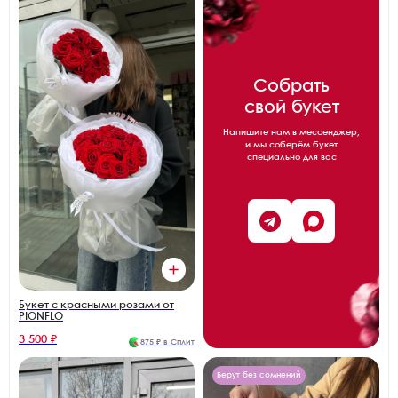
Собрать
свой букет
Напишите нам в мессенджер,
и мы соберём букет
специально для вас
Букет с красными розами от
PIONFLO
3 500 ₽
875 ₽ в Сплит
Берут без сомнений