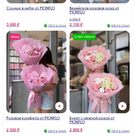
Солнце в небе от PIONFLO
Кенийская розовая роза от
PIONFLO
2 400 ₽
3 000 ₽
2 150 ₽
750 ₽ в Сплит
538 ₽ в Сплит
Тренд
Успей забрать
Розовая конфета от PIONFLO
Букет с нежной розой от
PIONFLO
2 500 ₽
2 800 ₽
625 ₽ в Сплит
700 ₽ в Сплит