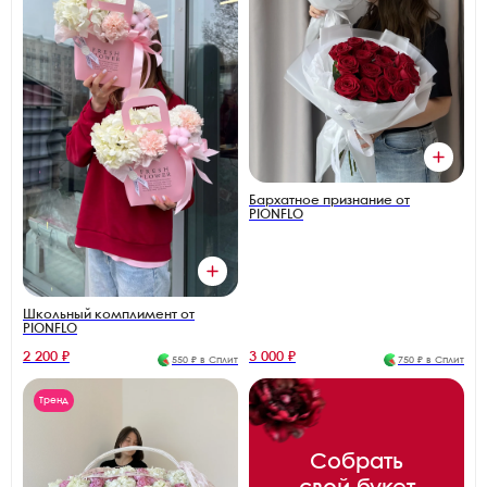
Бархатное признание от
PIONFLO
Школьный комплимент от
PIONFLO
2 200 ₽
3 000 ₽
550 ₽ в Сплит
750 ₽ в Сплит
Тренд
Собрать