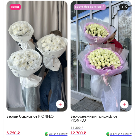
Тренд
Берут без сомнений
-11%
Белый бархат от PIONFLO
Белоснежный триумф от
PIONFLO
14 200 ₽
3 750 ₽
12 700 ₽
938 ₽ в Сплит
3 175 ₽ в Сплит