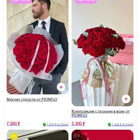
Розы 170₽/шт
Розы 170₽/шт
Магнит страсти от PIONFLO
Композиция с розами в вазе от
PIONFLO
7 500 ₽
5 300 ₽
1 875 ₽ в Сплит
1 325 ₽ в Сплит
Хит