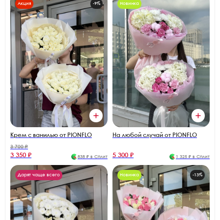
Акция
-9%
Новинка
На любой случай от PIONFLO
Крем с ванилью от PIONFLO
3 700 ₽
3 350 ₽
5 300 ₽
838 ₽ в Сплит
1 325 ₽ в Сплит
Дарят чаще всего
Новинка
-13%