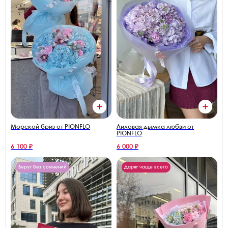
Морской бриз от PIONFLO
Лиловая дымка любви от
PIONFLO
6 100 ₽
6 000 ₽
Берут без сомнений
Дарят чаще всего