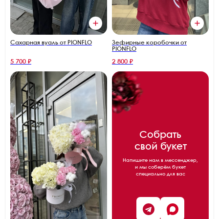
Зефирные коробочки от
Сахарная вуаль от PIONFLO
PIONFLO
5 700 ₽
2 800 ₽
Собрать
свой букет
Напишите нам в мессенджер,
и мы соберём букет
специально для вас