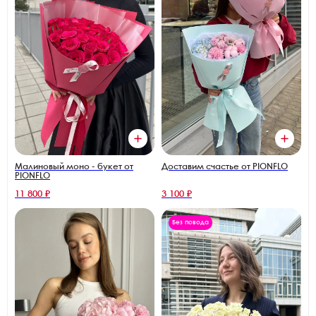
Малиновый моно - букет от
Доставим счастье от PIONFLO
PIONFLO
11 800 ₽
3 100 ₽
Без повода