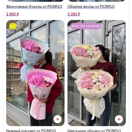
Жемчужные букеты от PIONFLO
Объятие весны от PIONFLO
2 800 ₽
5 000 ₽
Хит
Берут без сомнений
Нежный рассвет от PIONFLO
Цветущее облако от PIONFLO