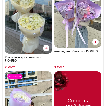
Лавандове облака от PIONFLO
Кремовые красавчики от
PIONFLO
5 200 ₽
4 900 ₽
Без повода
Собрать