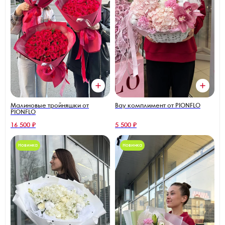
Малиновые тройняшки от
Вау комплимент от PIONFLO
PIONFLO
16 500 ₽
5 500 ₽
Новинка
Новинка