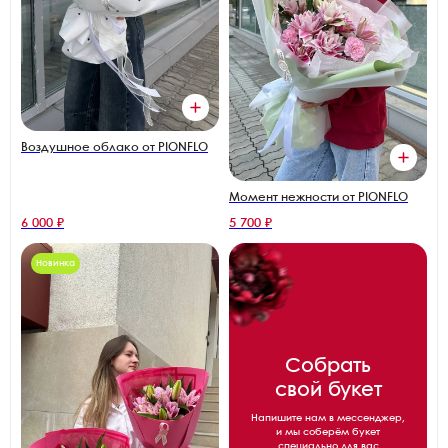
Воздушное облако от PIONFLO
Момент нежности от PIONFLO
6 000 ₽
5 700 ₽
Новинка
Собрать
свой букет
Напишите нам в мессенджер,
и мы соберём букет
специально для вас