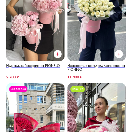
Идеальный зефир от PIONFLO
Нежность в каждом лепестке от
PIONFLO
2 700 ₽
11 800 ₽
Без повода
Новинка