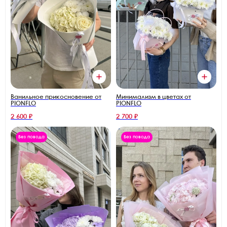
Ванильное прикосновение от
Минимализм в цветах от
PIONFLO
PIONFLO
2 600 ₽
2 700 ₽
Без повода
Без повода