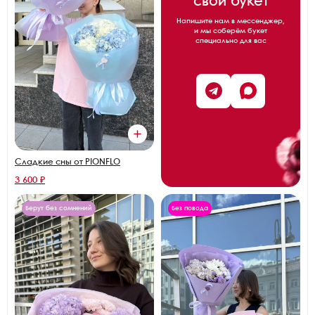
свой букет
Напишите нам в мессенджер,
и мы соберём букет
специально для вас
Сладкие сны от PIONFLO
3 600 ₽
Берут без сомнений
Без повода