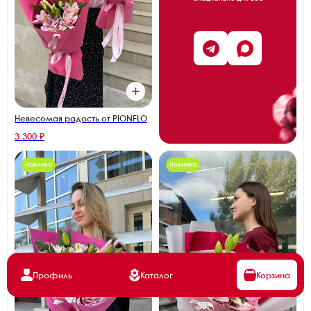
Невесомая радость от PIONFLO
3 300 ₽
Новинка
Новинка
Профиль
Каталог
Корзина