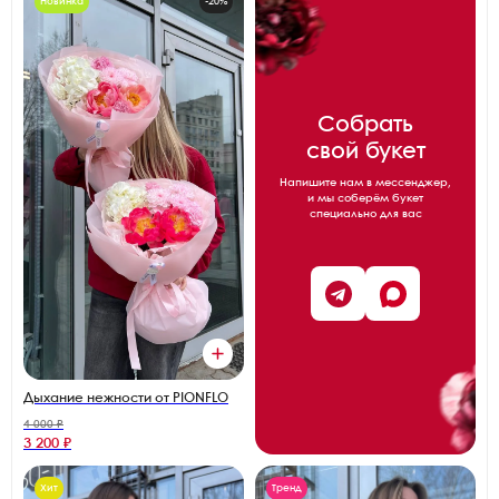
Новинка
-20%
Собрать
свой букет
Напишите нам в мессенджер,
и мы соберём букет
специально для вас
Дыхание нежности от PIONFLO
4 000 ₽
3 200 ₽
Хит
Тренд