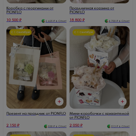
Коробка с георгинами от
Праздничная корзина от
PIONFLO
PIONFLO
10 500
₽
18 800
₽
2 625
₽ в Сплит
4 700
₽ в Сплит
С 1 Сентября!
С 1 Сентября!
Презент на праздник от PIONFLO
Мини-коробочки с хризантемой
от PIONFLO
2 150
₽
2 050
₽
538
₽ в Сплит
513
₽ в Сплит