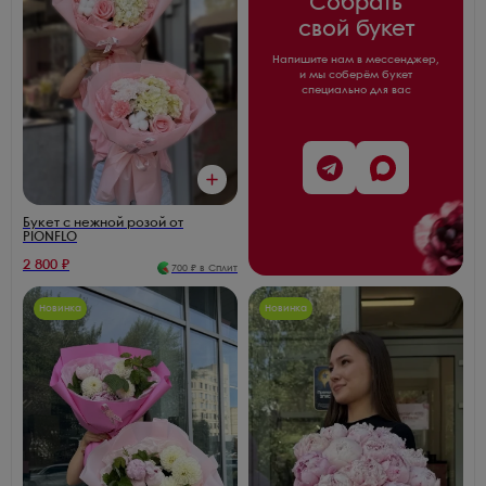
Собрать
свой букет
Напишите нам в мессенджер,
и мы соберём букет
специально для вас
Букет с нежной розой от
PIONFLO
2 800
₽
700
₽ в Сплит
Новинка
Новинка