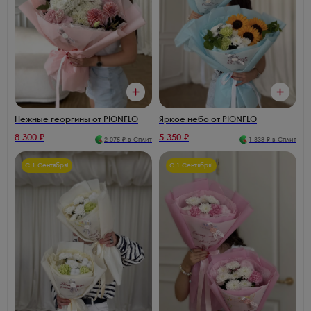
Яркое небо от PIONFLO
Нежные георгины от PIONFLO
8 300
₽
5 350
₽
2 075
₽ в Сплит
1 338
₽ в Сплит
С 1 Сентября!
С 1 Сентября!