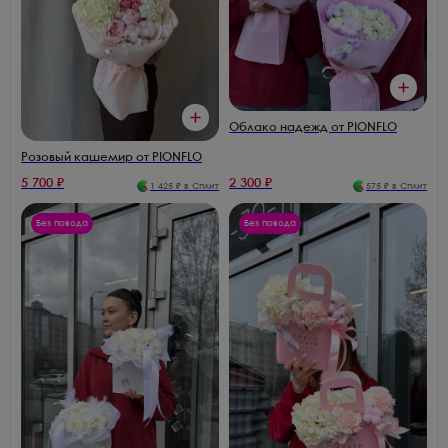
Облако надежд от PIONFLO
Розовый кашемир от PIONFLO
5 700
₽
2 300
₽
1 425
₽ в Сплит
575
₽ в Сплит
Без повода
Без повода