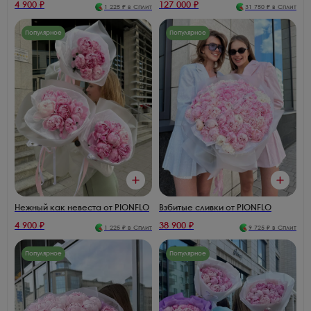
4 900
₽
127 000
₽
1 225
₽ в Сплит
31 750
₽ в Сплит
Популярное
Популярное
Нежный как невеста от PIONFLO
Взбитые сливки от PIONFLO
4 900
₽
38 900
₽
1 225
₽ в Сплит
9 725
₽ в Сплит
Популярное
Популярное