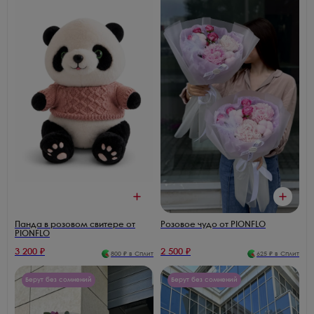
Панда в розовом свитере от
Розовое чудо от PIONFLO
PIONFLO
3 200
₽
2 500
₽
800
₽ в Сплит
625
₽ в Сплит
Берут без сомнений
Берут без сомнений