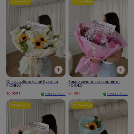
С 1 Сентября!
С 1 Сентября!
Сногсшибательный букет от
Яркое сочетание георгин от
PIONFLO
PONFLO
10 850
₽
8 150
₽
2 713
₽ в Сплит
2 038
₽ в Сплит
С 1 Сентября!
С 1 Сентября!