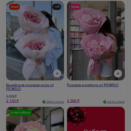
Акция
-
10
%
Тренд
Кенийская розовая роза от
Розовая конфета от PIONFLO
PIONFLO
2 400
₽
2 150
₽
2 500
₽
538
₽ в Сплит
625
₽ в Сплит
Успей забрать