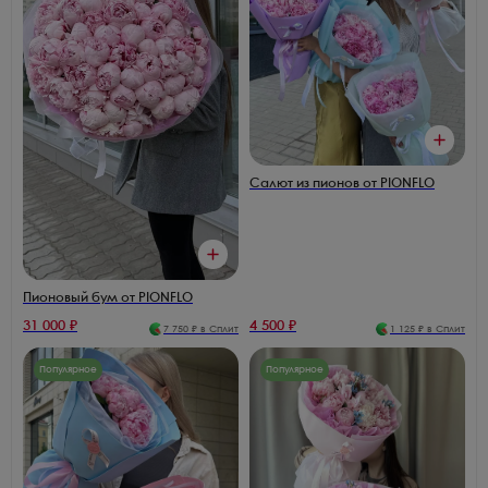
Салют из пионов от PIONFLO
Пионовый бум от PIONFLO
31 000
₽
4 500
₽
7 750
₽ в Сплит
1 125
₽ в Сплит
Популярное
Популярное