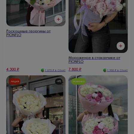
Роскошные георгины от
PIONFLO
Мороженое в стаканчике от
PIONFLO
4 300
₽
7 800
₽
1 075
₽ в Сплит
1 950
₽ в Сплит
Акция
-
9
%
Новинка