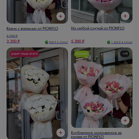
На любой случай от PIONFLO
Крем с ванилью от PIONFLO
3 700
₽
3 350
₽
5 300
₽
838
₽ в Сплит
1 325
₽ в Сплит
Дарят чаще всего
Новинка
-
13
%
Клубничное мороженое из
кении от PIONFLO