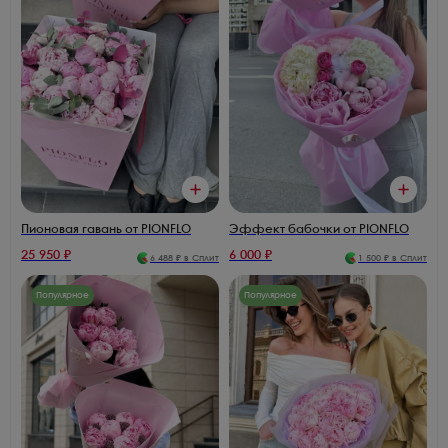
Пионовая гавань от PIONFLO
Эффект бабочки от PIONFLO
25 950
₽
6 000
₽
6 488
₽ в Сплит
1 500
₽ в Сплит
Популярное
Популярное