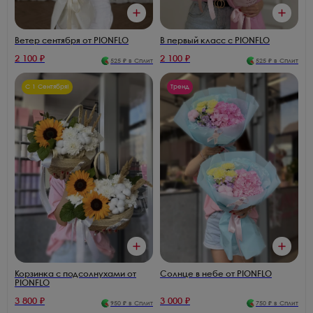
В первый класс с PIONFLO
Ветер сентября от PIONFLO
2 100
₽
2 100
₽
525
₽ в Сплит
525
₽ в Сплит
С 1 Сентября!
Тренд
Корзинка с подсолнухами от
Солнце в небе от PIONFLO
PIONFLO
3 800
₽
3 000
₽
950
₽ в Сплит
750
₽ в Сплит