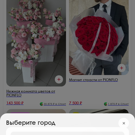
Магнит страсти от PIONFLO
Нежная комната цветов от
PIONFLO
143 500
₽
7 500
₽
35 875
₽ в Сплит
1 875
₽ в Сплит
Розы 170₽/шт
Хит
Выберите город