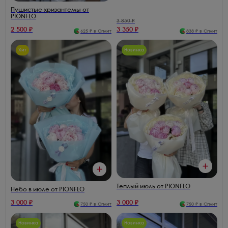
Пушистые хризантемы от
PIONFLO
3 850
₽
2 500
₽
3 350
₽
625
₽ в Сплит
838
₽ в Сплит
Хит
Новинка
Теплый июль от PIONFLO
Небо в июле от PIONFLO
3 000
₽
3 000
₽
750
₽ в Сплит
750
₽ в Сплит
Новинка
Новинка