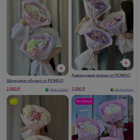
Лавандовый зефир от PIONFLO
Шёлковое облако от PIONFLO
2 800
₽
3 000
₽
700
₽ в Сплит
750
₽ в Сплит
Хит
Без повода