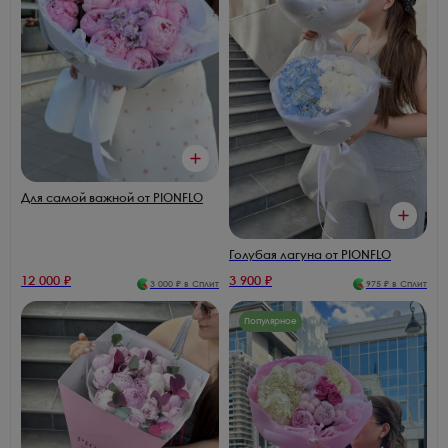
Для самой важной от PIONFLO
Голубая лагуна от PIONFLO
12 000
₽
3 900
₽
3 000
₽ в Сплит
975
₽ в Сплит
Популярное