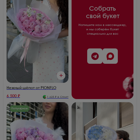
Собрать
свой букет
Напишите нам в мессенджер,
и мы соберём букет
специально для вас
Нежный шёпот от PIONFLO
6 500
₽
1 625
₽ в Сплит
Популярное