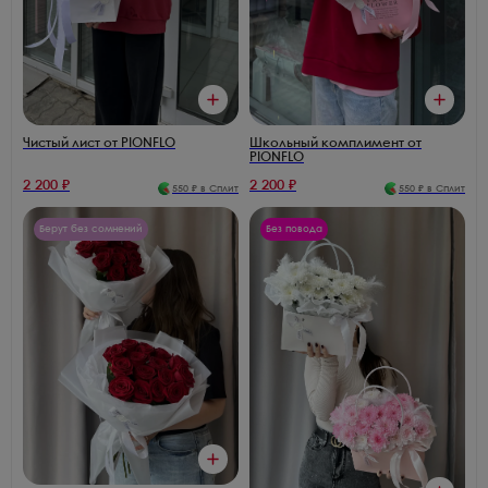
Чистый лист от PIONFLO
Школьный комплимент от
PIONFLO
2 200
₽
2 200
₽
550
₽ в Сплит
550
₽ в Сплит
Берут без сомнений
Без повода