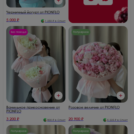
Черничный йогурт от PIONFLO
5 000
₽
1 250
₽ в Сплит
Без повода
Популярное
Ванильное прикосновение от
Розовое величие от PIONFLO
PIONFLO
3 200
₽
20 900
₽
800
₽ в Сплит
5 225
₽ в Сплит
Популярное
Популярное