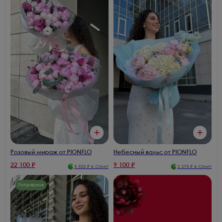
Розовый мираж от PIONFLO
Небесный вальс от PIONFLO
22 100
₽
9 100
₽
5 525
₽ в Сплит
2 275
₽ в Сплит
Популярное