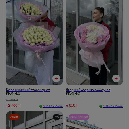
Белоснежный триумф от
Ягодный маршмэллоу от
PIONFLO
PIONFLO
14 200
₽
12 700
₽
6 050
₽
3 175
₽ в Сплит
1 513
₽ в Сплит
Акция
-
9
%
Розы 170₽/шт