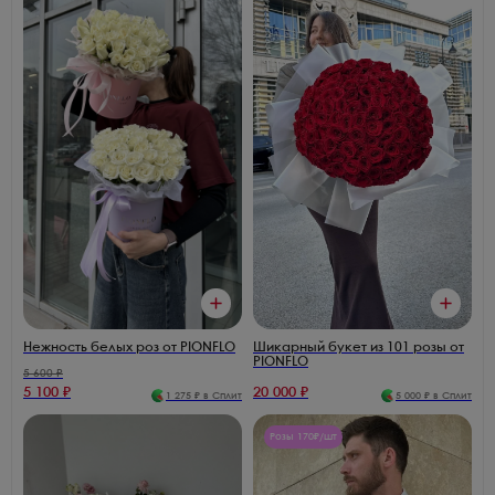
Нежность белых роз от PIONFLO
Шикарный букет из 101 розы от
PIONFLO
5 600
₽
5 100
₽
20 000
₽
1 275
₽ в Сплит
5 000
₽ в Сплит
Розы 170₽/шт