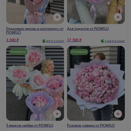
Пудровые пионы и озотамнус от
Для подруги от PIONFLO
PIONFLO
3 500
₽
17 300
₽
875
₽ в Сплит
4 325
₽ в Сплит
Популярное
Популярное
5 языков любви от PIONFLO
Розовая лавина от PIONFLO