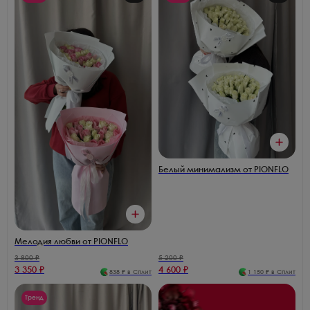
Белый минимализм от PIONFLO
Мелодия любви от PIONFLO
3 800
₽
5 200
₽
3 350
₽
4 600
₽
838
₽ в Сплит
1 150
₽ в Сплит
Тренд