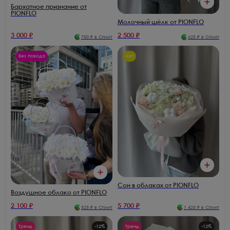
Бархатное признание от
PIONFLO
Молочный шёлк от PIONFLO
3 000
₽
2 500
₽
750
₽ в Сплит
625
₽ в Сплит
Без повода
Хит
Сон в облаках от PIONFLO
Воздушное облако от PIONFLO
2 100
₽
5 700
₽
525
₽ в Сплит
1 425
₽ в Сплит
Тренд
-
12
%
Тренд
-
12
%