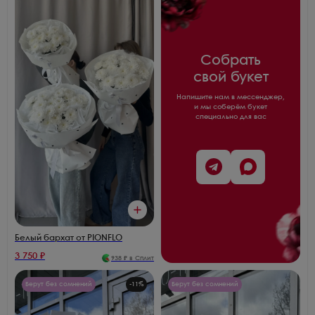
Собрать
свой букет
Напишите нам в мессенджер,
и мы соберём букет
специально для вас
Белый бархат от PIONFLO
3 750
₽
938
₽ в Сплит
Берут без сомнений
-
11
%
Берут без сомнений