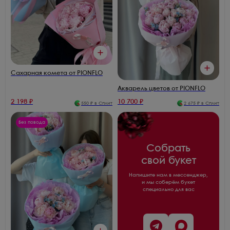
Сахарная комета от PIONFLO
Акварель цветов от PIONFLO
2 198
₽
10 700
₽
550
₽ в Сплит
2 675
₽ в Сплит
Без повода
Собрать
свой букет
Напишите нам в мессенджер,
и мы соберём букет
специально для вас