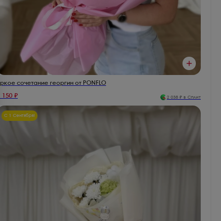
ркое сочетание георгин от PONFLO
 150
₽
2 038
₽ в Сплит
С 1 Сентября!