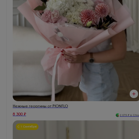
Нежные георгины от PIONFLO
8 300
₽
2 075
₽ в Спл
С 1 Сентября!