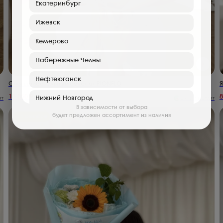
Екатеринбург
Ижевск
Кемерово
Набережные Челны
Нефтеюганск
Сногсшибательный букет от PIONFLO
Я
10 850
₽
8
Нижний Новгород
ит
2 713
₽ в Сплит
В зависимости от выбора
будет предложен ассортимент из наличия
Пермь
С 1 Сентября!
Саратов
Туймазы
Хабаровск
Клин
Нефтекамск