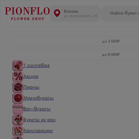
Казань
ул. Островского, 35
до 3 000₽
до 8 000₽
1 сентября
Акции
Пионы
Монобукеты
Вау-букеты
Букеты из роз
Композиции