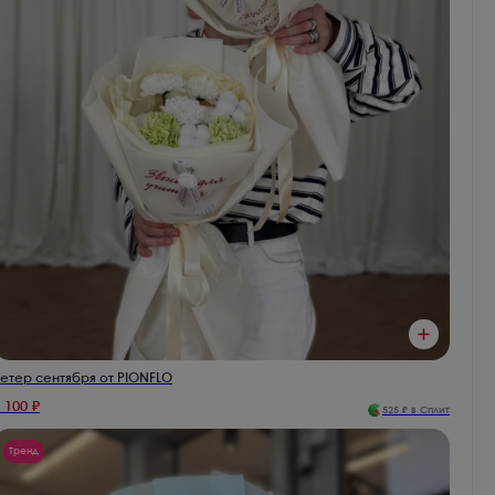
етер сентября от PIONFLO
 100
₽
525
₽ в Сплит
Тренд