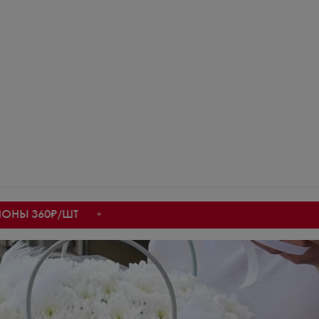
60₽/ШТ
✦