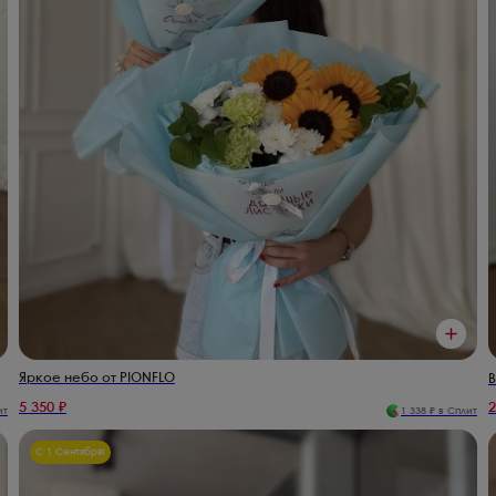
Коммунарка
Яркое небо от PIONFLO
В
5 350
₽
2
ит
1 338
₽ в Сплит
С 1 Сентября!