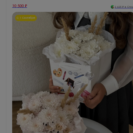
10 500
₽
2 625
₽ в Спл
С 1 Сентября!