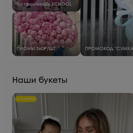
по промокоду SCHOOL
ПИОНЫ 360₽/ШТ
ПРОМОКОД "СУМКА
Наши букеты
С 1 Сентября!