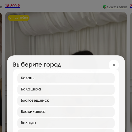
18 800
₽
2
ит
4 700
₽ в Сплит
С 1 Сентября!
Выберите город
Казань
Балашиха
Благовещенск
Владикавказ
Вологда