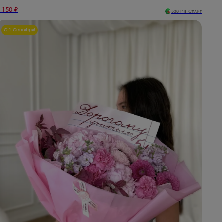
 150
₽
538
₽ в Сплит
С 1 Сентября!