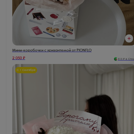
Мини-коробочки с хризантемой от PIONFLO
2 050
₽
513
₽ в Спл
С 1 Сентября!