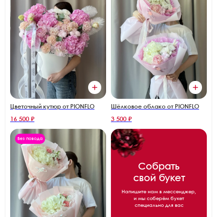
Цветочный кутюр от PIONFLO
Шёлковое облако от PIONFLO
16 500 ₽
3 500 ₽
Без повода
Собрать
свой букет
Напишите нам в мессенджер,
и мы соберём букет
специально для вас