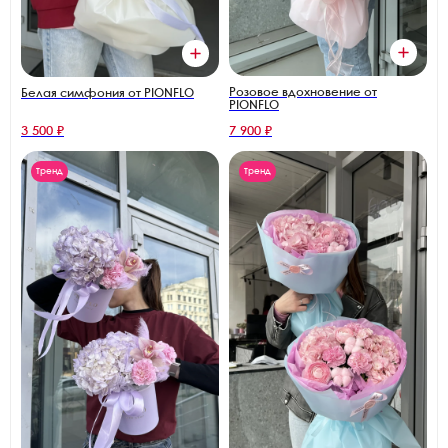
Розовое вдохновение от
Белая симфония от PIONFLO
PIONFLO
3 500 ₽
7 900 ₽
Тренд
Тренд