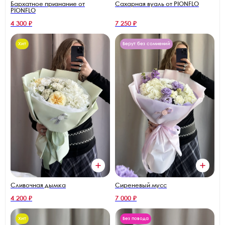
Бархатное признание от
Сахарная вуаль от PIONFLO
PIONFLO
4 300 ₽
7 250 ₽
Хит
Берут без сомнений
Сливочная дымка
Сиреневый мусс
4 200 ₽
7 000 ₽
Хит
Без повода