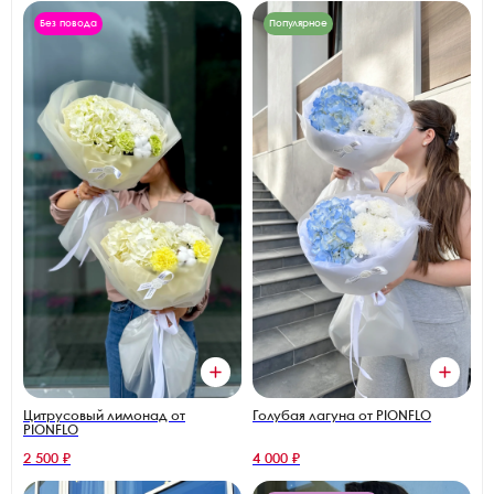
Без повода
Популярное
Цитрусовый лимонад от
Голубая лагуна от PIONFLO
PIONFLO
2 500 ₽
4 000 ₽