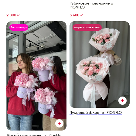
Рубиновое признание от
PIONFLO
2 300 ₽
3 600 ₽
Без повода
Дарят чаще всего
Пудровый флирт от PIONFLO
Милый комплимент от PionFlo