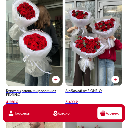
Букет с красными розами от
Любимой от PIONFLO
PIONFLO
4 250 ₽
5 400 ₽
Профиль
Каталог
Корзина