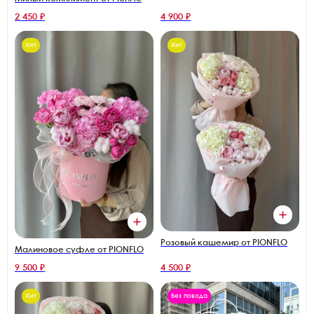
2 450 ₽
4 900 ₽
Хит
Хит
Розовый кашемир от PIONFLO
Малиновое суфле от PIONFLO
9 500 ₽
4 500 ₽
Хит
Без повода