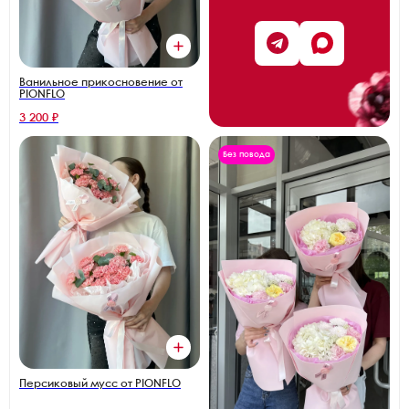
Ванильное прикосновение от
PIONFLO
3 200 ₽
Без повода
Персиковый мусс от PIONFLO