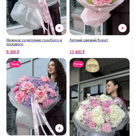
Нежное сочетание голубого и
Летний свежий букет
розового
8 300 ₽
13 400 ₽
Тренд
Тренд