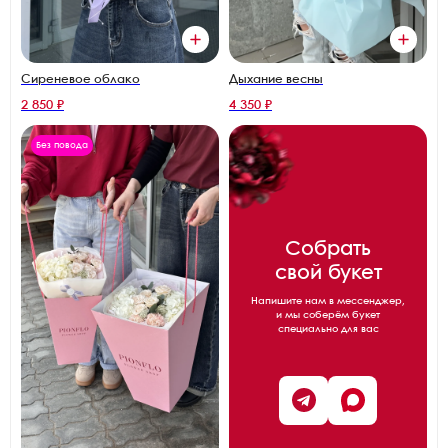
Сиреневое облако
Дыхание весны
2 850 ₽
4 350 ₽
Без повода
Собрать
свой букет
Напишите нам в мессенджер,
и мы соберём букет
специально для вас