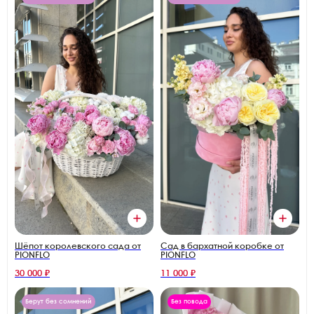
Шёпот королевского сада от
Сад в бархатной коробке от
PIONFLO
PIONFLO
30 000 ₽
11 000 ₽
Берут без сомнений
Без повода