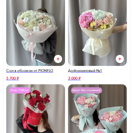
Сон в облаках от PIONFLO
Дофаминовый №1
5 700 ₽
3 000 ₽
Розы 170₽/шт
Берут без сомнений