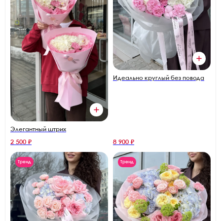
Идеально круглый без повода
Элегантный штрих
2 500 ₽
8 900 ₽
Тренд
Тренд