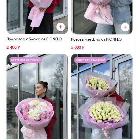
Пудровое облако от PIONFLO
Розовый зефир от PIONFLO
2 400 ₽
5 800 ₽
Берут без сомнений
Берут без сомнений