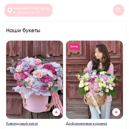
Нижний Новгород
ул. Ильинская, 59
Наши букеты
Тренд
Лавандовый закат
Дофаминовая корзина