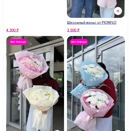
Школьный вальс от PIONFLO
4 300 ₽
3 500 ₽
Без повода
Без повода