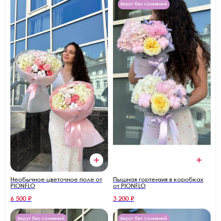
Берут без сомнений
Необычное цветочное поле от
Пышная гортензия в коробках
PIONFLO
от PIONFLO
6 500 ₽
3 200 ₽
Берут без сомнений
Берут без сомнений