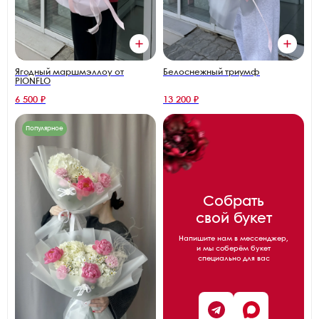
Ягодный маршмэллоу от
Белоснежный триумф
PIONFLO
6 500 ₽
13 200 ₽
Популярное
Собрать
свой букет
Напишите нам в мессенджер,
и мы соберём букет
специально для вас