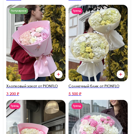
Популярное
Тренд
Хлопковый закат от PIONFLO
Солнечный блик от PIONFLO
3 200 ₽
5 500 ₽
Тренд
Тренд