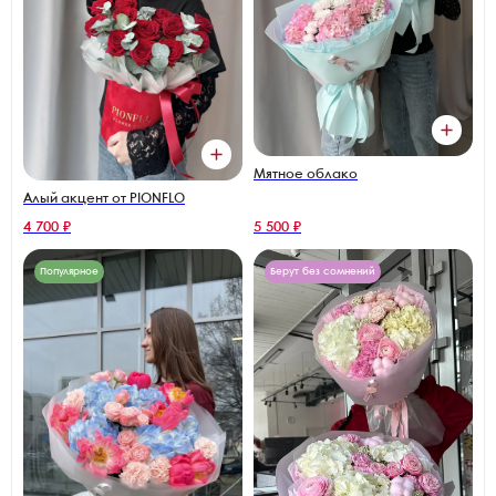
Мятное облако
Алый акцент от PIONFLO
4 700 ₽
5 500 ₽
Популярное
Берут без сомнений