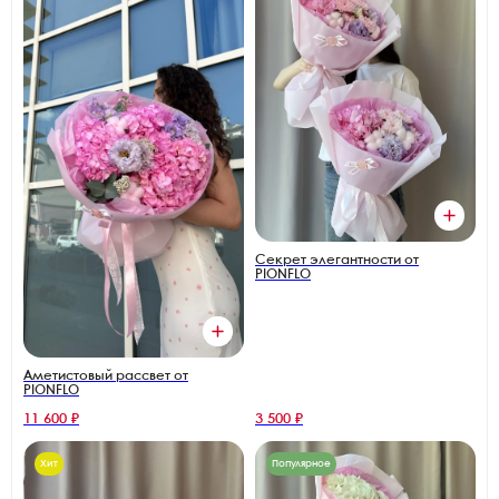
Секрет элегантности от
PIONFLO
Аметистовый рассвет от
PIONFLO
11 600 ₽
3 500 ₽
Хит
Популярное