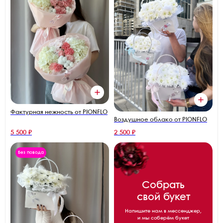
Фактурная нежность от PIONFLO
Воздушное облако от PIONFLO
5 500 ₽
2 500 ₽
Без повода
Собрать
свой букет
Напишите нам в мессенджер,
и мы соберём букет