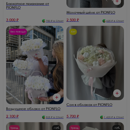
Бархатное признание от
PIONFLO
Молочный шёлк от PIONFLO
3 000
₽
2 500
₽
750
₽ в Сплит
625
₽ в Сплит
Без повода
Хит
Сон в облаках от PIONFLO
Воздушное облако от PIONFLO
2 100
₽
5 700
₽
525
₽ в Сплит
1 425
₽ в Сплит
Тренд
-
12
%
Тренд
-
12
%