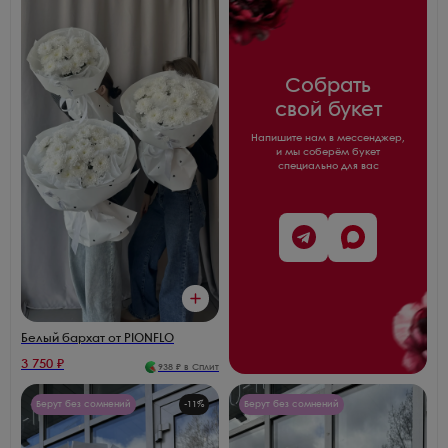
Собрать
свой букет
Напишите нам в мессенджер,
и мы соберём букет
специально для вас
Белый бархат от PIONFLO
3 750
₽
938
₽ в Сплит
Берут без сомнений
-
11
%
Берут без сомнений