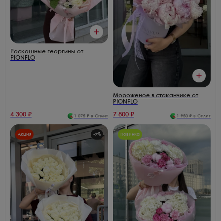
Роскошные георгины от
PIONFLO
Мороженое в стаканчике от
PIONFLO
4 300
₽
7 800
₽
1 075
₽ в Сплит
1 950
₽ в Сплит
Акция
-
9
%
Новинка