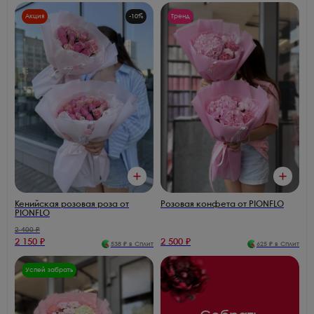
Акция
-
10
%
Тренд
Кенийская розовая роза от
Розовая конфета от PIONFLO
PIONFLO
2 400
₽
2 150
₽
2 500
₽
538
₽ в Сплит
625
₽ в Сплит
Успей забрать