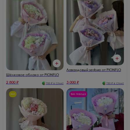
Лавандовый зефир от PIONFLO
Шёлковое облако от PIONFLO
2 800
₽
3 000
₽
700
₽ в Сплит
750
₽ в Сплит
Хит
Без повода