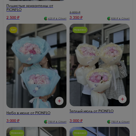
Пушистые хризантемы от
PIONFLO
3 850
₽
2 500
₽
3 350
₽
625
₽ в Сплит
838
₽ в Сплит
Хит
Новинка
Теплый июль от PIONFLO
Небо в июле от PIONFLO
3 000
₽
3 000
₽
750
₽ в Сплит
750
₽ в Сплит
Новинка
Новинка