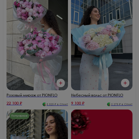
Розовый мираж от PIONFLO
Небесный вальс от PIONFLO
22 100
₽
9 100
₽
5 525
₽ в Сплит
2 275
₽ в Сплит
Популярное