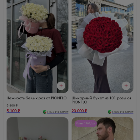
Нежность белых роз от PIONFLO
Шикарный букет из 101 розы от
PIONFLO
5 600
₽
5 100
₽
20 000
₽
1 275
₽ в Сплит
5 000
₽ в Сплит
Розы 170₽/шт