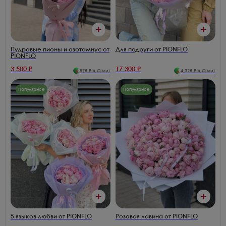
Пудровые пионы и озотамнус от
Для подруги от PIONFLO
PIONFLO
3 500
₽
17 300
₽
875
₽ в Сплит
4 325
₽ в Сплит
Популярное
Популярное
5 языков любви от PIONFLO
Розовая лавина от PIONFLO