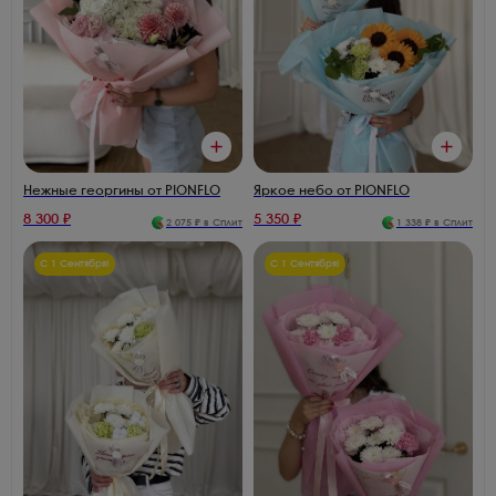
Яркое небо от PIONFLO
Нежные георгины от PIONFLO
8 300
₽
5 350
₽
2 075
₽ в Сплит
1 338
₽ в Сплит
С 1 Сентября!
С 1 Сентября!