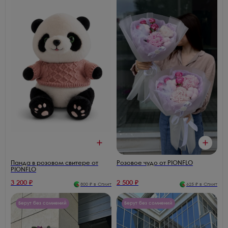
Панда в розовом свитере от
Розовое чудо от PIONFLO
PIONFLO
3 200
₽
2 500
₽
800
₽ в Сплит
625
₽ в Сплит
Берут без сомнений
Берут без сомнений