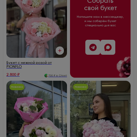
Собрать
свой букет
Напишите нам в мессенджер,
и мы соберём букет
специально для вас
Букет с нежной розой от
PIONFLO
2 800
₽
700
₽ в Сплит
Новинка
Новинка