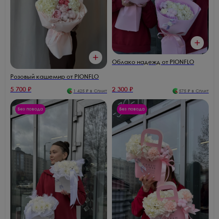
Облако надежд от PIONFLO
Розовый кашемир от PIONFLO
5 700
₽
2 300
₽
1 425
₽ в Сплит
575
₽ в Сплит
Без повода
Без повода