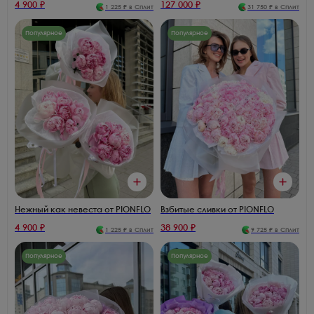
4 900
₽
127 000
₽
1 225
₽ в Сплит
31 750
₽ в Сплит
Популярное
Популярное
Нежный как невеста от PIONFLO
Взбитые сливки от PIONFLO
4 900
₽
38 900
₽
1 225
₽ в Сплит
9 725
₽ в Сплит
Популярное
Популярное