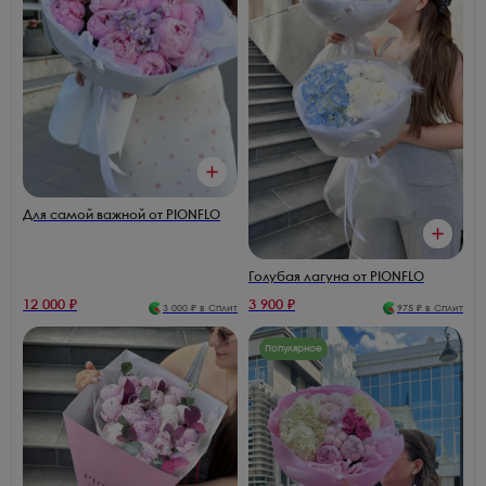
Для самой важной от PIONFLO
Голубая лагуна от PIONFLO
12 000
₽
3 900
₽
3 000
₽ в Сплит
975
₽ в Сплит
Популярное