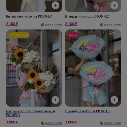
В первый класс с PIONFLO
Ветер сентября от PIONFLO
2 100
₽
2 100
₽
525
₽ в Сплит
525
₽ в Сплит
С 1 Сентября!
Тренд
Корзинка с подсолнухами от
Солнце в небе от PIONFLO
PIONFLO
3 800
₽
3 000
₽
950
₽ в Сплит
750
₽ в Сплит