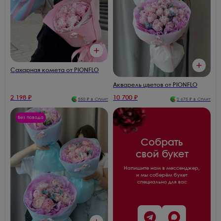
Сахарная комета от PIONFLO
Акварель цветов от PIONFLO
2 198
₽
10 700
₽
550
₽ в Сплит
2 675
₽ в Сплит
Без повода
Собрать
свой букет
Напишите нам в мессенджер,
и мы соберём букет
специально для вас