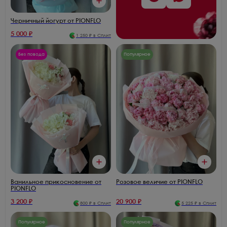
Черничный йогурт от PIONFLO
5 000
₽
1 250
₽ в Сплит
Без повода
Популярное
Ванильное прикосновение от
Розовое величие от PIONFLO
PIONFLO
3 200
₽
20 900
₽
800
₽ в Сплит
5 225
₽ в Сплит
Популярное
Популярное