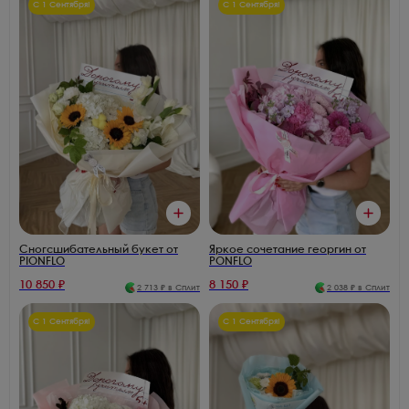
С 1 Сентября!
С 1 Сентября!
Сногсшибательный букет от
Яркое сочетание георгин от
PIONFLO
PONFLO
10 850
₽
8 150
₽
2 713
₽ в Сплит
2 038
₽ в Сплит
С 1 Сентября!
С 1 Сентября!