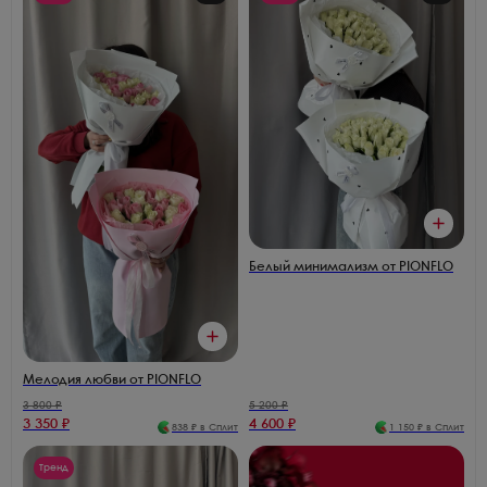
Белый минимализм от PIONFLO
Мелодия любви от PIONFLO
3 800
₽
5 200
₽
3 350
₽
4 600
₽
838
₽ в Сплит
1 150
₽ в Сплит
Тренд