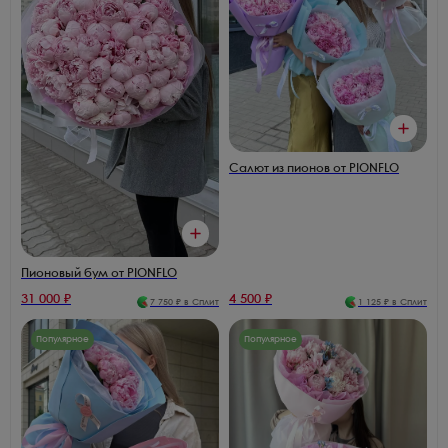
Салют из пионов от PIONFLO
Пионовый бум от PIONFLO
31 000
₽
4 500
₽
7 750
₽ в Сплит
1 125
₽ в Сплит
Популярное
Популярное