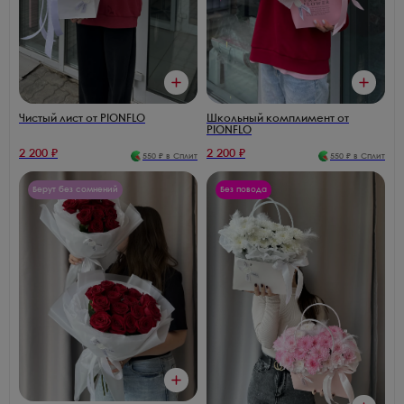
Чистый лист от PIONFLO
Школьный комплимент от
PIONFLO
2 200
₽
2 200
₽
550
₽ в Сплит
550
₽ в Сплит
Берут без сомнений
Без повода