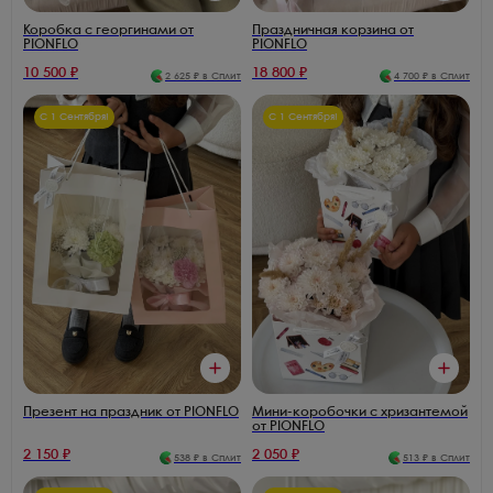
Коробка с георгинами от
Праздничная корзина от
PIONFLO
PIONFLO
10 500
₽
18 800
₽
2 625
₽ в Сплит
4 700
₽ в Сплит
С 1 Сентября!
С 1 Сентября!
Презент на праздник от PIONFLO
Мини-коробочки с хризантемой
от PIONFLO
2 150
₽
2 050
₽
538
₽ в Сплит
513
₽ в Сплит