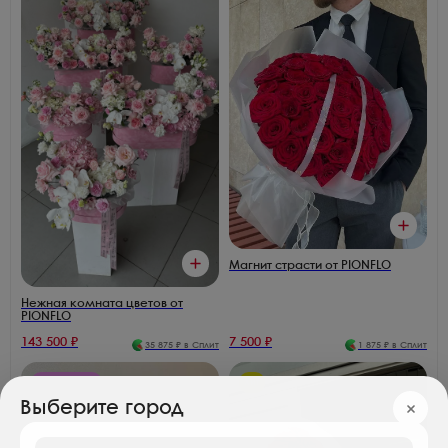
Магнит страсти от PIONFLO
Нежная комната цветов от
PIONFLO
143 500
₽
7 500
₽
35 875
₽ в Сплит
1 875
₽ в Сплит
Розы 170₽/шт
Хит
Выберите город