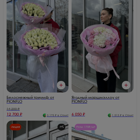
Белоснежный триумф от
Ягодный маршмэллоу от
PIONFLO
PIONFLO
14 200
₽
12 700
₽
6 050
₽
3 175
₽ в Сплит
1 513
₽ в Сплит
Акция
-
9
%
Розы 170₽/шт