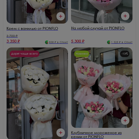
На любой случай от PIONFLO
Крем с ванилью от PIONFLO
3 700
₽
3 350
₽
5 300
₽
838
₽ в Сплит
1 325
₽ в Сплит
Дарят чаще всего
Новинка
-
13
%
Клубничное мороженое из
кении от PIONFLO