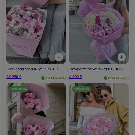
Пионовая гавань от PIONFLO
Эффект бабочки от PIONFLO
25 950
₽
6 000
₽
6 488
₽ в Сплит
1 500
₽ в Сплит
Популярное
Популярное