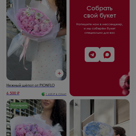
Собрать
свой букет
Напишите нам в мессенджер,
и мы соберём букет
специально для вас
Нежный шёпот от PIONFLO
6 500
₽
1 625
₽ в Сплит
Популярное