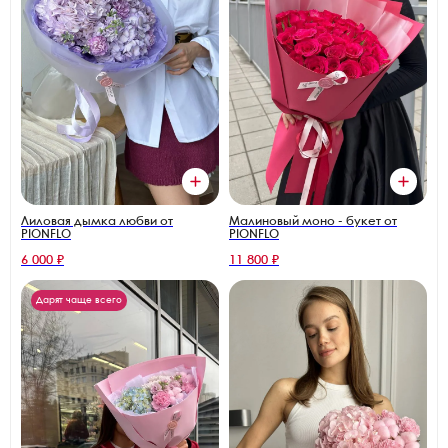
Лиловая дымка любви от
Малиновый моно - букет от
PIONFLO
PIONFLO
6 000 ₽
11 800 ₽
Дарят чаще всего