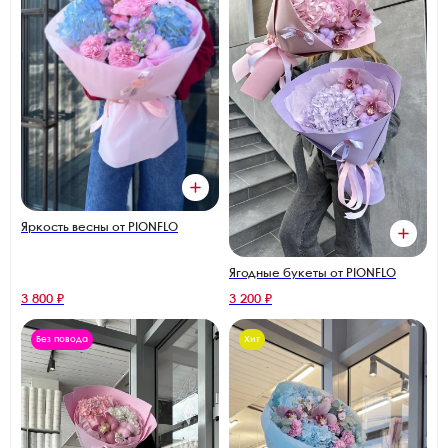
Яркость весны от PIONFLO
Ягодные букеты от PIONFLO
3 800 ₽
3 200 ₽
Без повода
Хит