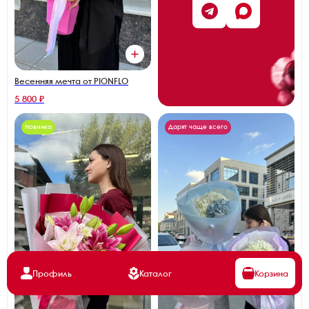
Весенняя мечта от PIONFLO
5 800 ₽
Новинка
Дарят чаще всего
Профиль
Каталог
Корзина