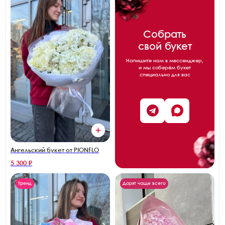
Собрать
свой букет
Напишите нам в мессенджер,
и мы соберём букет
специально для вас
Ангельский букет от PIONFLO
5 300 ₽
Тренд
Дарят чаще всего