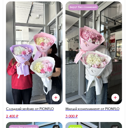
Берут без сомнений
Сладкий зефир от PIONFLO
Милый комплимент от PIONFLO
2 400 ₽
3 000 ₽
Берут без сомнений
-8%
Новинка
-20%