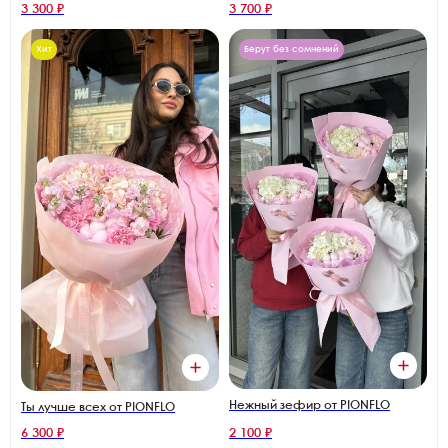
3 300 ₽
3 700 ₽
Хит
Берут без сомнений
Нежный зефир от PIONFLO
Ты лучше всех от PIONFLO
6 300 ₽
2 100 ₽