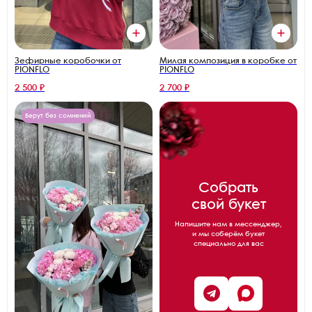
Зефирные коробочки от
Милая композиция в коробке от
PIONFLO
PIONFLO
2 500 ₽
2 700 ₽
Берут без сомнений
Собрать
свой букет
Напишите нам в мессенджер,
и мы соберём букет
специально для вас