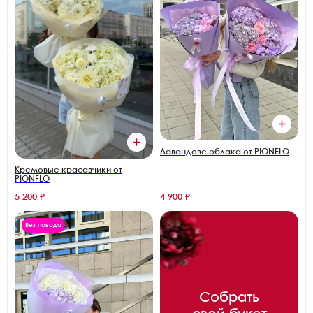
Лавандове облака от PIONFLO
Кремовые красавчики от
PIONFLO
5 200 ₽
4 900 ₽
Без повода
Собрать