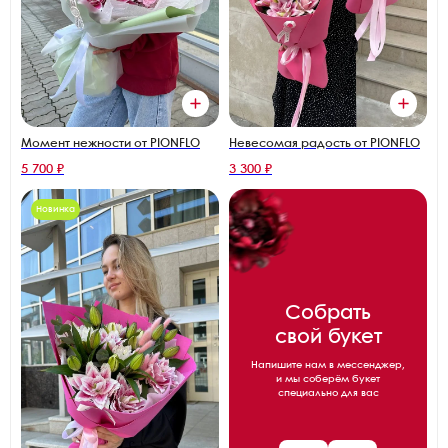
Момент нежности от PIONFLO
Невесомая радость от PIONFLO
5 700 ₽
3 300 ₽
Новинка
Собрать
свой букет
Напишите нам в мессенджер,
и мы соберём букет
специально для вас