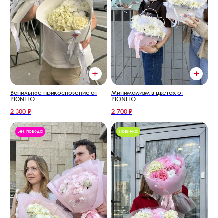
Ванильное прикосновение от
Минимализм в цветах от
PIONFLO
PIONFLO
2 300 ₽
2 700 ₽
Без повода
Новинка