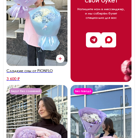
свой букет
Напишите нам в мессенджер,
и мы соберём букет
специально для вас
Сладкие сны от PIONFLO
3 600 ₽
Берут без сомнений
Без повода