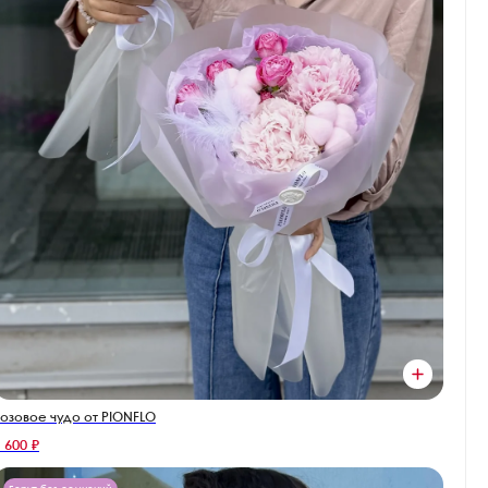
озовое чудо от PIONFLO
 600 ₽