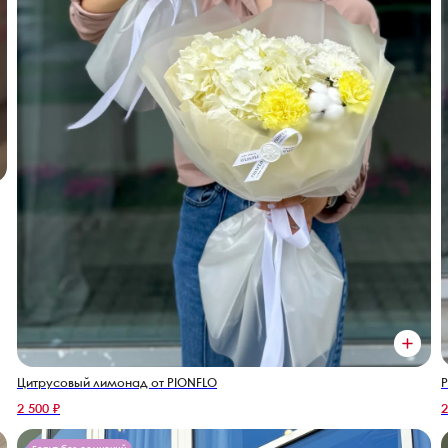
Цитрусовый лимонад от PIONFLO
Р
2 500 ₽
2