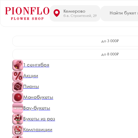
Кемерово
б-в. Строителей, 29
до 3 000₽
до 8 000₽
1 сентября
Акции
Пионы
Монобукеты
Вау-букеты
Букеты из роз
Композиции