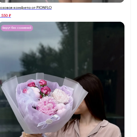
озовая конфета от PIONFLO
 550 ₽
Берут без сомнений