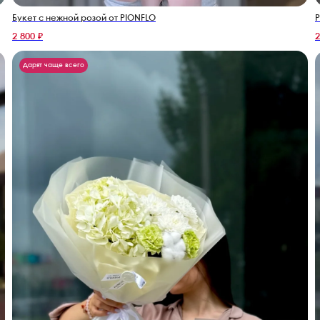
Р
Букет с нежной розой от PIONFLO
2 800 ₽
2
Дарят чаще всего