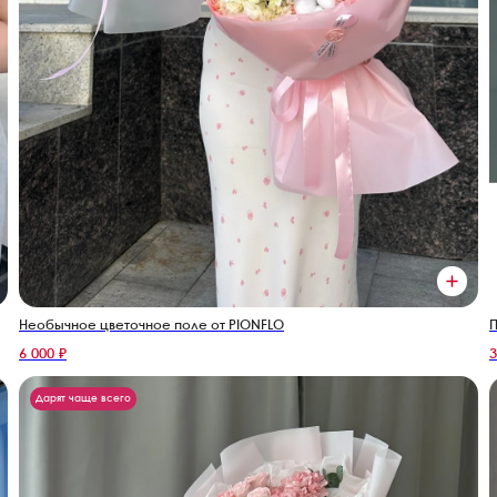
Необычное цветочное поле от PIONFLO
П
6 000 ₽
3
Дарят чаще всего