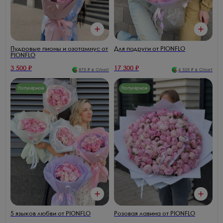
Пудровые пионы и озотамнус от
Для подруги от PIONFLO
PIONFLO
3 500
₽
17 300
₽
875
₽ в Сплит
4 325
₽ в Сплит
Популярное
Популярное
5 языков любви от PIONFLO
Розовая лавина от PIONFLO