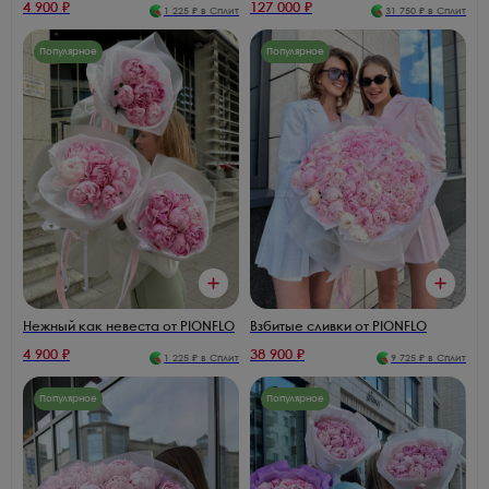
4 900
₽
127 000
₽
1 225
₽ в Сплит
31 750
₽ в Сплит
Популярное
Популярное
Нежный как невеста от PIONFLO
Взбитые сливки от PIONFLO
4 900
₽
38 900
₽
1 225
₽ в Сплит
9 725
₽ в Сплит
Популярное
Популярное