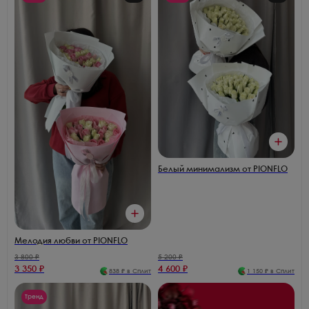
Белый минимализм от PIONFLO
Мелодия любви от PIONFLO
3 800
₽
5 200
₽
3 350
₽
4 600
₽
838
₽ в Сплит
1 150
₽ в Сплит
Тренд