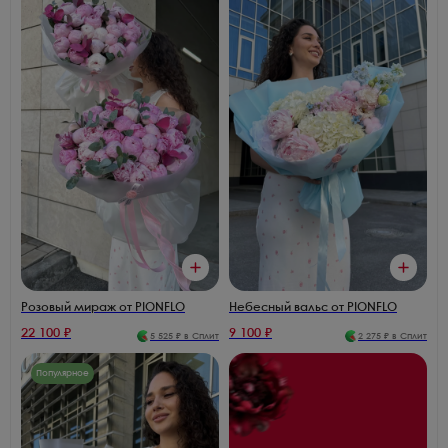
Розовый мираж от PIONFLO
Небесный вальс от PIONFLO
22 100
₽
9 100
₽
5 525
₽ в Сплит
2 275
₽ в Сплит
Популярное