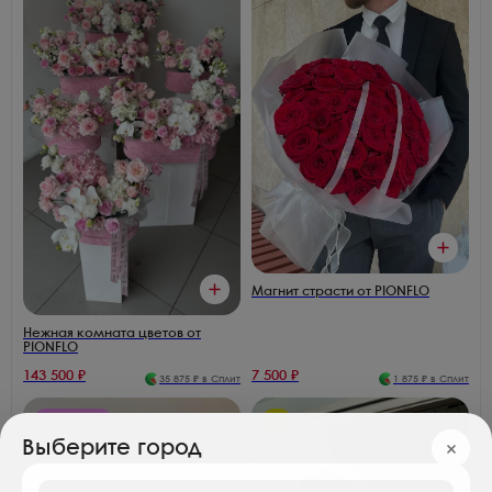
Магнит страсти от PIONFLO
Нежная комната цветов от
PIONFLO
143 500
₽
7 500
₽
35 875
₽ в Сплит
1 875
₽ в Сплит
Розы 170₽/шт
Хит
Выберите город