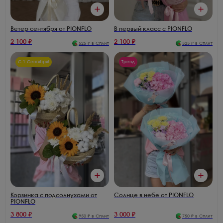
В первый класс с PIONFLO
Ветер сентября от PIONFLO
2 100
₽
2 100
₽
525
₽ в Сплит
525
₽ в Сплит
С 1 Сентября!
Тренд
Корзинка с подсолнухами от
Солнце в небе от PIONFLO
PIONFLO
3 800
₽
3 000
₽
950
₽ в Сплит
750
₽ в Сплит