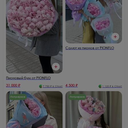
Салют из пионов от PIONFLO
Пионовый бум от PIONFLO
31 000
₽
4 500
₽
7 750
₽ в Сплит
1 125
₽ в Сплит
Популярное
Популярное