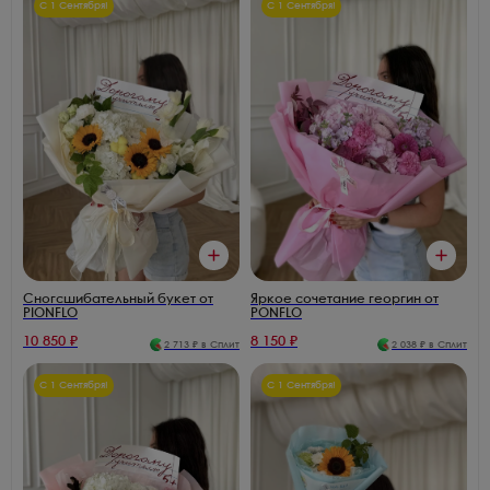
С 1 Сентября!
С 1 Сентября!
Сногсшибательный букет от
Яркое сочетание георгин от
PIONFLO
PONFLO
10 850
₽
8 150
₽
2 713
₽ в Сплит
2 038
₽ в Сплит
С 1 Сентября!
С 1 Сентября!