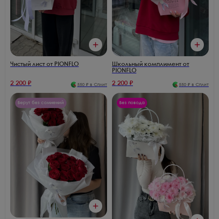
Чистый лист от PIONFLO
Школьный комплимент от
PIONFLO
2 200
₽
2 200
₽
550
₽ в Сплит
550
₽ в Сплит
Берут без сомнений
Без повода