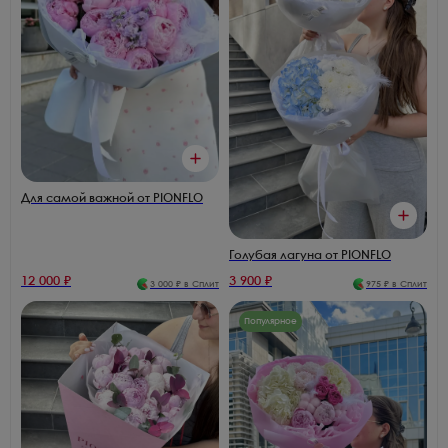
Для самой важной от PIONFLO
Голубая лагуна от PIONFLO
12 000
₽
3 900
₽
3 000
₽ в Сплит
975
₽ в Сплит
Популярное