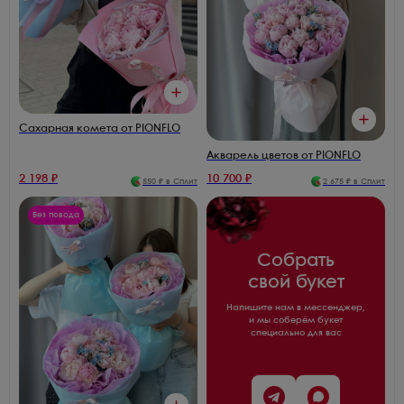
Сахарная комета от PIONFLO
Акварель цветов от PIONFLO
2 198
₽
10 700
₽
550
₽ в Сплит
2 675
₽ в Сплит
Без повода
Собрать
свой букет
Напишите нам в мессенджер,
и мы соберём букет
специально для вас