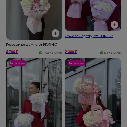
Облако надежд от PIONFLO
Розовый кашемир от PIONFLO
5 700
₽
2 300
₽
1 425
₽ в Сплит
575
₽ в Сплит
Без повода
Без повода