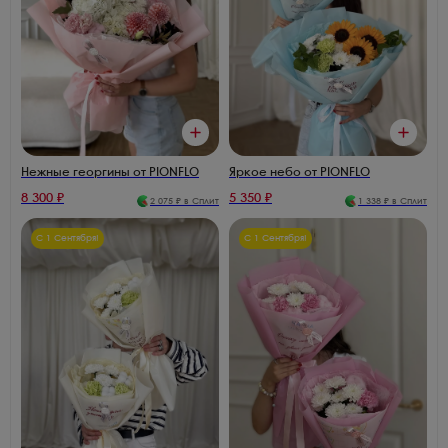
Яркое небо от PIONFLO
Нежные георгины от PIONFLO
8 300
₽
5 350
₽
2 075
₽ в Сплит
1 338
₽ в Сплит
С 1 Сентября!
С 1 Сентября!