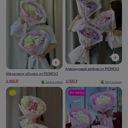
Лавандовый зефир от PIONFLO
Шёлковое облако от PIONFLO
2 800
₽
3 000
₽
700
₽ в Сплит
750
₽ в Сплит
Хит
Без повода