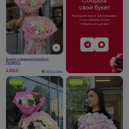
Собрать
свой букет
Напишите нам в мессенджер,
и мы соберём букет
специально для вас
Букет с нежной розой от
PIONFLO
2 800
₽
700
₽ в Сплит
Новинка
Новинка