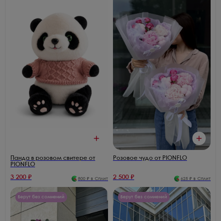
Панда в розовом свитере от
Розовое чудо от PIONFLO
PIONFLO
3 200
₽
2 500
₽
800
₽ в Сплит
625
₽ в Сплит
Берут без сомнений
Берут без сомнений