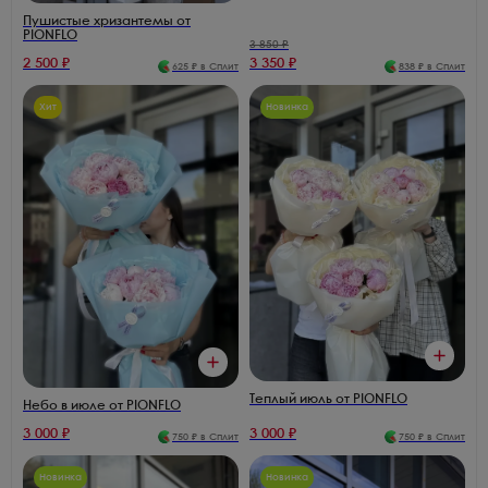
Пушистые хризантемы от
PIONFLO
3 850
₽
2 500
₽
3 350
₽
625
₽ в Сплит
838
₽ в Сплит
Хит
Новинка
Теплый июль от PIONFLO
Небо в июле от PIONFLO
3 000
₽
3 000
₽
750
₽ в Сплит
750
₽ в Сплит
Новинка
Новинка