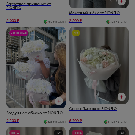
Бархатное признание от
PIONFLO
Молочный шёлк от PIONFLO
3 000
₽
2 500
₽
750
₽ в Сплит
625
₽ в Сплит
Без повода
Хит
Сон в облаках от PIONFLO
Воздушное облако от PIONFLO
2 100
₽
5 700
₽
525
₽ в Сплит
1 425
₽ в Сплит
Тренд
-
12
%
Тренд
-
12
%