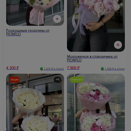
Роскошные георгины от
PIONFLO
Мороженое в стаканчике от
PIONFLO
4 300
₽
7 800
₽
1 075
₽ в Сплит
1 950
₽ в Сплит
Акция
-
9
%
Новинка