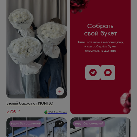
Собрать
свой букет
Напишите нам в мессенджер,
и мы соберём букет
специально для вас
Белый бархат от PIONFLO
3 750
₽
938
₽ в Сплит
Берут без сомнений
-
11
%
Берут без сомнений