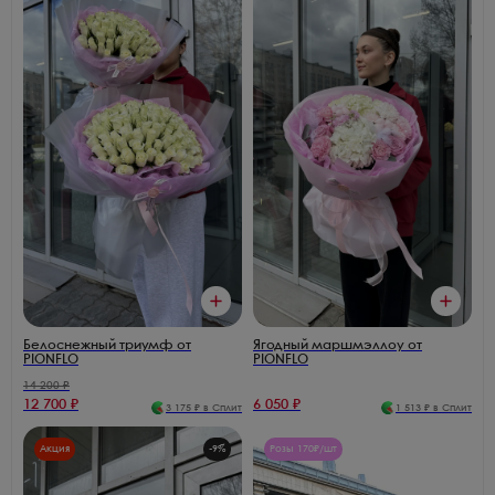
Белоснежный триумф от
Ягодный маршмэллоу от
PIONFLO
PIONFLO
14 200
₽
12 700
₽
6 050
₽
3 175
₽ в Сплит
1 513
₽ в Сплит
Акция
-
9
%
Розы 170₽/шт