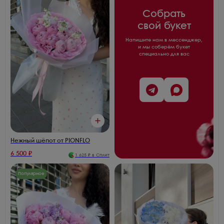
Собрать
свой букет
Напишите нам в мессенджер,
и мы соберём букет
специально для вас
Нежный шёпот от PIONFLO
6 500
₽
1 625
₽ в Сплит
Популярное