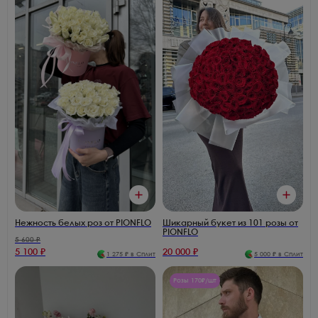
Нежность белых роз от PIONFLO
Шикарный букет из 101 розы от
PIONFLO
5 600
₽
5 100
₽
20 000
₽
1 275
₽ в Сплит
5 000
₽ в Сплит
Розы 170₽/шт