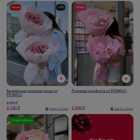
Акция
-
10
%
Тренд
Кенийская розовая роза от
Розовая конфета от PIONFLO
PIONFLO
2 400
₽
2 150
₽
2 500
₽
538
₽ в Сплит
625
₽ в Сплит
Успей забрать