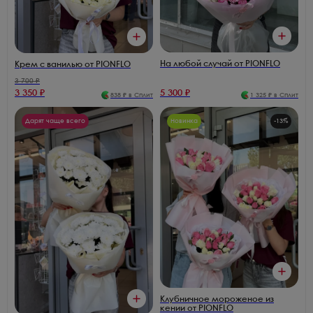
На любой случай от PIONFLO
Крем с ванилью от PIONFLO
3 700
₽
3 350
₽
5 300
₽
838
₽ в Сплит
1 325
₽ в Сплит
Дарят чаще всего
Новинка
-
13
%
Клубничное мороженое из
кении от PIONFLO