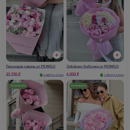
Пионовая гавань от PIONFLO
Эффект бабочки от PIONFLO
25 950
₽
6 000
₽
6 488
₽ в Сплит
1 500
₽ в Сплит
Популярное
Популярное