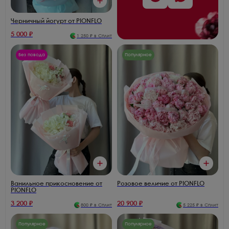
Черничный йогурт от PIONFLO
5 000
₽
1 250
₽ в Сплит
Без повода
Популярное
Ванильное прикосновение от
Розовое величие от PIONFLO
PIONFLO
3 200
₽
20 900
₽
800
₽ в Сплит
5 225
₽ в Сплит
Популярное
Популярное