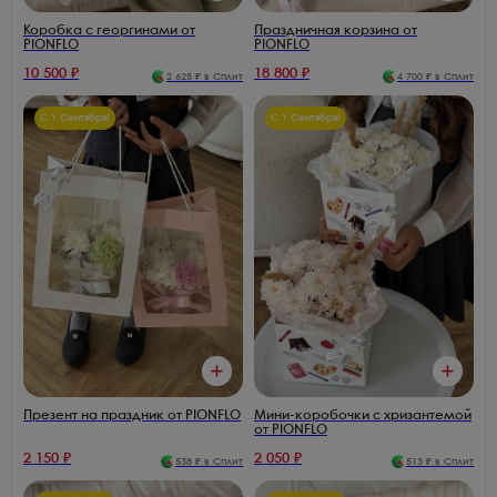
Коробка с георгинами от
Праздничная корзина от
PIONFLO
PIONFLO
10 500
₽
18 800
₽
2 625
₽ в Сплит
4 700
₽ в Сплит
С 1 Сентября!
С 1 Сентября!
Презент на праздник от PIONFLO
Мини-коробочки с хризантемой
от PIONFLO
2 150
₽
2 050
₽
538
₽ в Сплит
513
₽ в Сплит