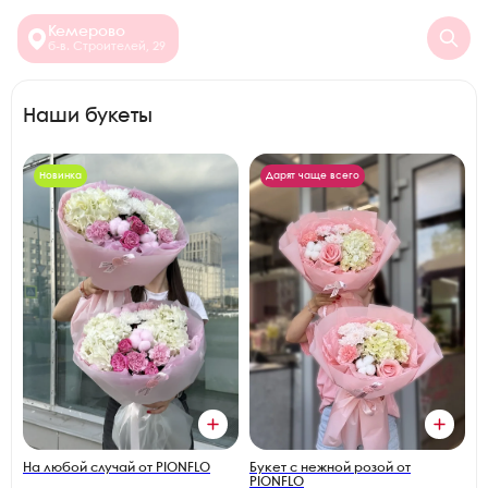
Кемерово
б-в. Строителей, 29
Наши букеты
Новинка
Дарят чаще всего
На любой случай от PIONFLO
Букет с нежной розой от
PIONFLO