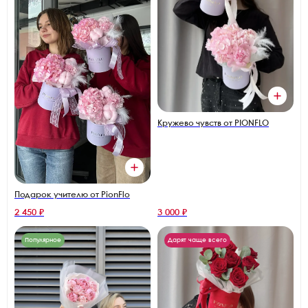
Кружево чувств от PIONFLO
Подарок учителю от PionFlo
2 450 ₽
3 000 ₽
Популярное
Дарят чаще всего