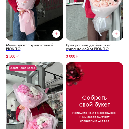
Прекрасные двойняшки с
Мини-букет с хризантемой
хризантемой от PIONFLO
PIONFLO
2 500 ₽
3 000 ₽
Дарят чаще всего
Собрать
свой букет
Напишите нам в мессенджер,
и мы соберём букет
специально для вас