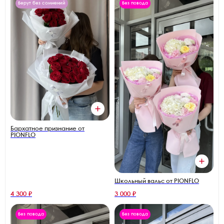
Берут без сомнений
Без повода
Бархатное признание от
PIONFLO
Школьный вальс от PIONFLO
4 300 ₽
3 000 ₽
Без повода
Без повода