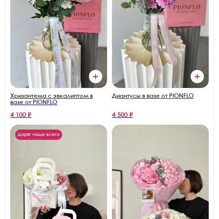
Диантусы в вазе от PIONFLO
Хризантема с эвкалиптом в
вазе от PIONFLO
4 100 ₽
4 500 ₽
Дарят чаще всего