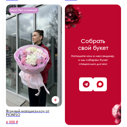
Берут без сомнений
Собрать
свой букет
Напишите нам в мессенджер,
и мы соберём букет
специально для вас
Ягодный маршмэллоу от
PIONFLO
6 050 ₽