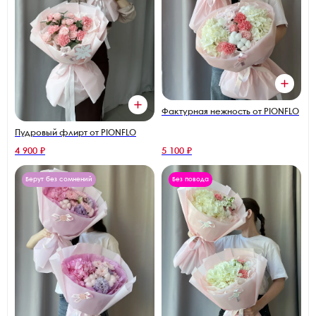
Фактурная нежность от PIONFLO
Пудровый флирт от PIONFLO
4 900 ₽
5 100 ₽
Берут без сомнений
Без повода