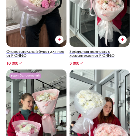
Зефирная нежность с
Очаровательный букет для нее
хризантемой от PIONFLO
от PIONFLO
10 000 ₽
3 800 ₽
Берут без сомнений