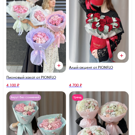
Алый акцент от PIONFLO
Пионовый закат от PIONFLO
4 100 ₽
4 700 ₽
Берут без сомнений
Тренд