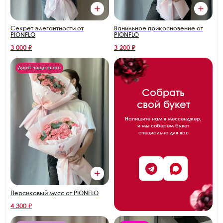
Секрет элегантности от
Ванильное прикосновение от
PIONFLO
PIONFLO
3 000 ₽
3 200 ₽
Дарят чаще всего
Собрать
свой букет
Напишите нам в мессенджер,
и мы соберём букет
специально для вас
Персиковый мусс от PIONFLO
4 300 ₽