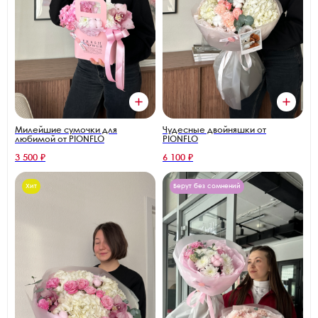
Милейшие сумочки для
Чудесные двойняшки от
любимой от PIONFLO
PIONFLO
3 500 ₽
6 100 ₽
Хит
Берут без сомнений