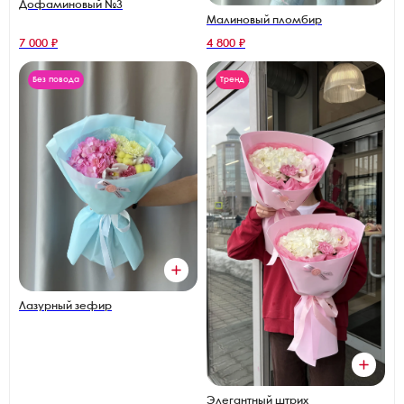
Дофаминовый №3
Малиновый пломбир
7 000 ₽
4 800 ₽
Без повода
Тренд
Лазурный зефир
Элегантный штрих