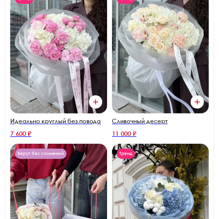
Идеально круглый без повода
Сливочный десерт
7 600 ₽
11 000 ₽
Берут без сомнений
Тренд