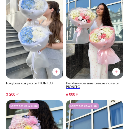
Голубая лагуна от PIONFLO
Необычное цветочное поле от
PIONFLO
3 200 ₽
6 000 ₽
Берут без сомнений
Берут без сомнений