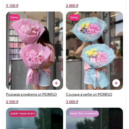
5 100 ₽
2 800 ₽
Тренд
Тренд
Розовая конфета от PIONFLO
Солнце в небе от PIONFLO
2 550 ₽
3 000 ₽
Дарят чаще всего
Берут без сомнений