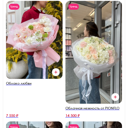
Тренд
Тренд
Облако любви
Облачная нежность от PIONFLO
7 550 ₽
14 500 ₽
Тренд
Тренд