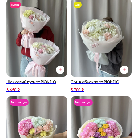
Тренд
Хит
Шелковый путь от PIONFLO
Сон в облаках от PIONFLO
3 650 ₽
5 700 ₽
Без повода
Без повода