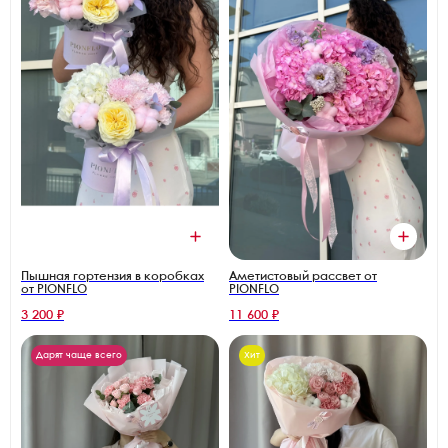
Пышная гортензия в коробках
Аметистовый рассвет от
от PIONFLO
PIONFLO
3 200 ₽
11 600 ₽
Дарят чаще всего
Хит