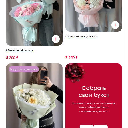
Сахарная вуаль от
Мятное облако
5 200 ₽
7 250 ₽
Берут без сомнений
Собрать
свой букет
Напишите нам в мессенджер,
и мы соберём букет
специально для вас