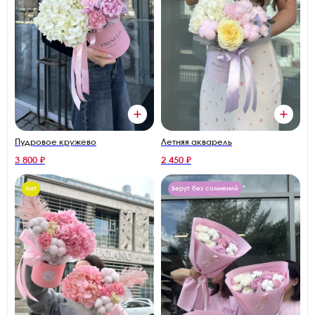
Летняя акварель
Пудровое кружево
3 800 ₽
2 450 ₽
Хит
Берут без сомнений