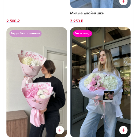
Милые двойняшки
2 500 ₽
3 950 ₽
Берут без сомнений
Без повода