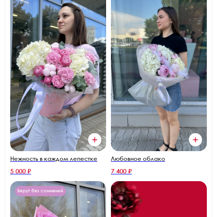
Нежность в каждом лепестке
Любовное облако
5 000 ₽
7 400 ₽
Берут без сомнений