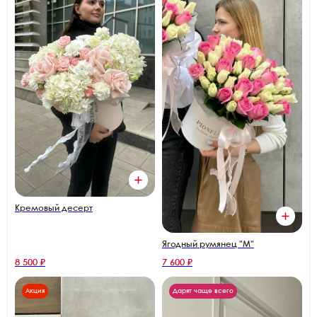
Кремовый десерт
Ягодный румянец "М"
8 500 ₽
7 600 ₽
Акция
Дарят чаще всего