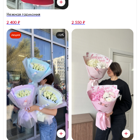
Нежная гармония
2 400 ₽
2 550 ₽
Акция
-12%