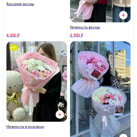
Касание весны
Нежность весны
4 500 ₽
2 900 ₽
Хит
Нежность в розовом