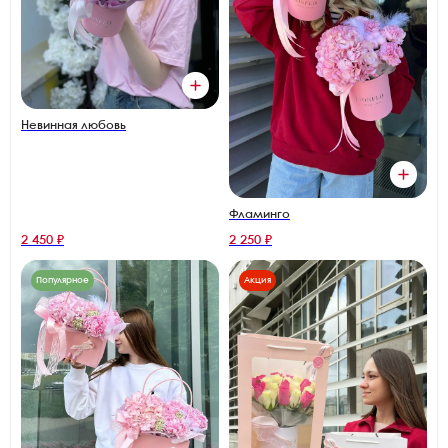
Невинная любовь
Фламинго
2 450 ₽
2 250 ₽
Популярное
Акция