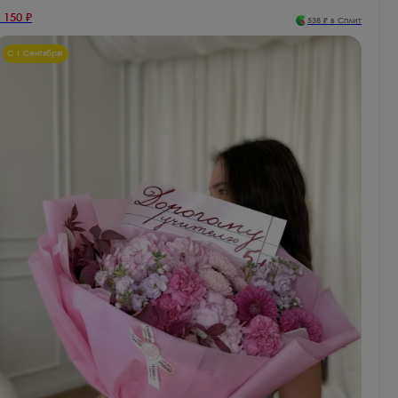
 150
₽
538
₽ в Сплит
С 1 Сентября!