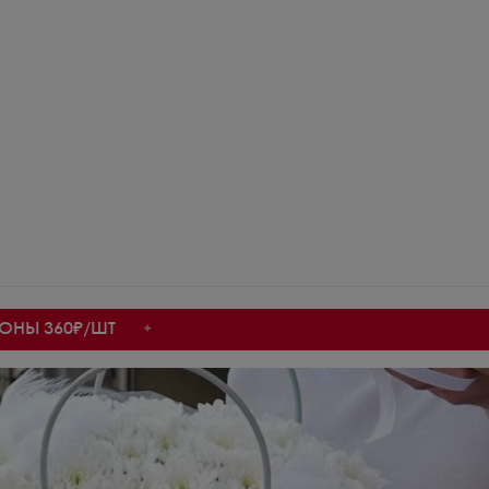
60₽/ШТ
✦