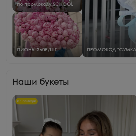
по промокоду SCHOOL
ПИОНЫ 360₽/ШТ
ПРОМОКОД "СУМКА
Наши букеты
С 1 Сентября!