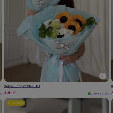
Коммунарка
Яркое небо от PIONFLO
В
5 350
₽
2
ит
1 338
₽ в Сплит
С 1 Сентября!