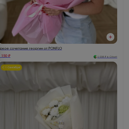
ркое сочетание георгин от PONFLO
 150
₽
2 038
₽ в Сплит
С 1 Сентября!