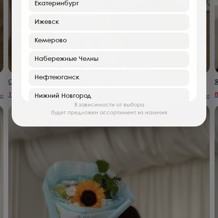
Екатеринбург
Ижевск
Кемерово
Набережные Челны
Нефтеюганск
Сногсшибательный букет от PIONFLO
Я
10 850
₽
8
Нижний Новгород
ит
2 713
₽ в Сплит
В зависимости от выбора
будет предложен ассортимент из наличия
Пермь
С 1 Сентября!
Саратов
Туймазы
Хабаровск
Клин
Нефтекамск