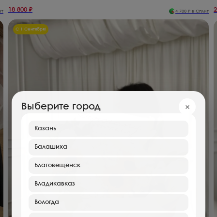
18 800
₽
2
ит
4 700
₽ в Сплит
С 1 Сентября!
Выберите город
Казань
Балашиха
Благовещенск
Владикавказ
Вологда