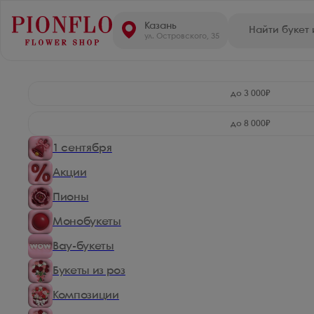
Казань
ул. Островского, 35
до 3 000₽
до 8 000₽
1 сентября
Акции
Пионы
Монобукеты
Вау-букеты
Букеты из роз
Композиции