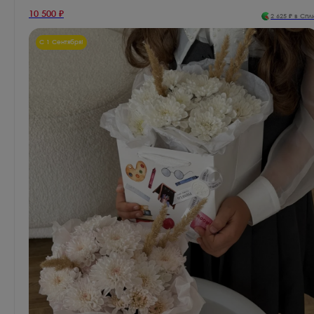
10 500
₽
2 625
₽ в Спл
С 1 Сентября!