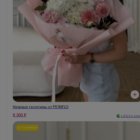
Нежные георгины от PIONFLO
8 300
₽
2 075
₽ в Спл
С 1 Сентября!