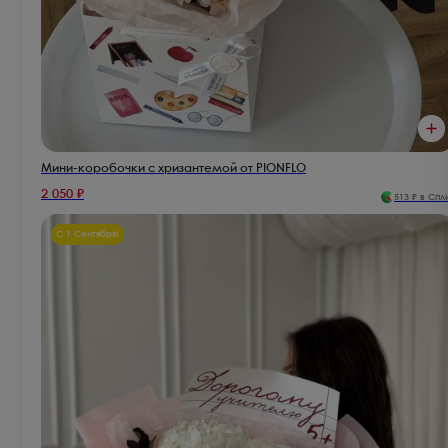
Мини-коробочки с хризантемой от PIONFLO
2 050
₽
513
₽ в Спл
С 1 Сентября!