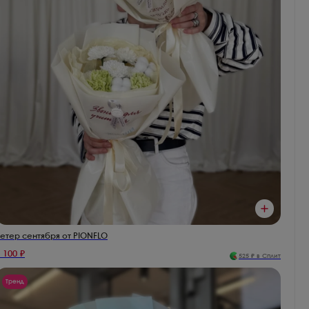
етер сентября от PIONFLO
 100
₽
525
₽ в Сплит
Тренд