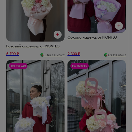
Облако надежд от PIONFLO
Розовый кашемир от PIONFLO
5 700
₽
2 300
₽
1 425
₽ в Сплит
575
₽ в Сплит
Без повода
Без повода