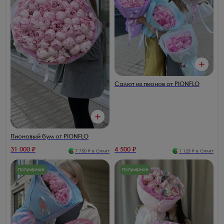
Салют из пионов от PIONFLO
Пионовый бум от PIONFLO
31 000
₽
4 500
₽
7 750
₽ в Сплит
1 125
₽ в Сплит
Популярное
Популярное