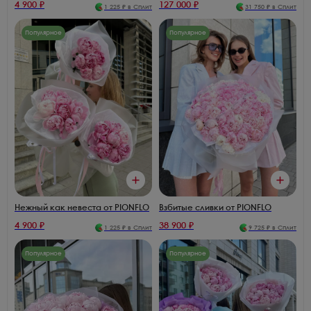
4 900
₽
127 000
₽
1 225
₽ в Сплит
31 750
₽ в Сплит
Популярное
Популярное
Нежный как невеста от PIONFLO
Взбитые сливки от PIONFLO
4 900
₽
38 900
₽
1 225
₽ в Сплит
9 725
₽ в Сплит
Популярное
Популярное