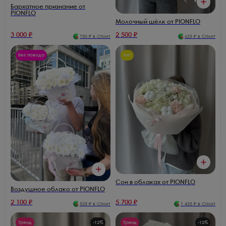
Бархатное признание от
PIONFLO
Молочный шёлк от PIONFLO
3 000
₽
2 500
₽
750
₽ в Сплит
625
₽ в Сплит
Без повода
Хит
Сон в облаках от PIONFLO
Воздушное облако от PIONFLO
2 100
₽
5 700
₽
525
₽ в Сплит
1 425
₽ в Сплит
Тренд
-
12
%
Тренд
-
12
%