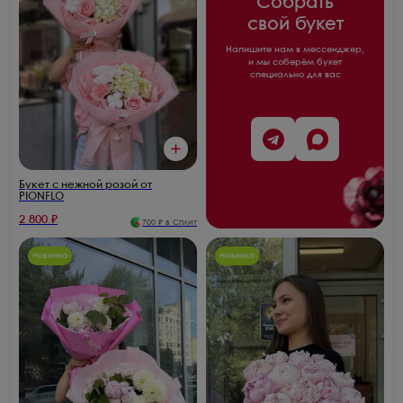
Собрать
свой букет
Напишите нам в мессенджер,
и мы соберём букет
специально для вас
Букет с нежной розой от
PIONFLO
2 800
₽
700
₽ в Сплит
Новинка
Новинка