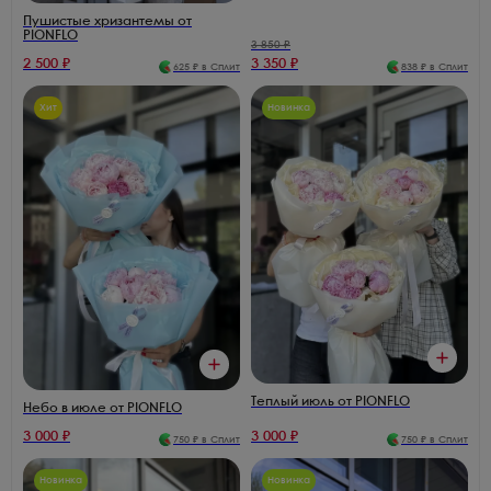
Пушистые хризантемы от
PIONFLO
3 850
₽
2 500
₽
3 350
₽
625
₽ в Сплит
838
₽ в Сплит
Хит
Новинка
Теплый июль от PIONFLO
Небо в июле от PIONFLO
3 000
₽
3 000
₽
750
₽ в Сплит
750
₽ в Сплит
Новинка
Новинка