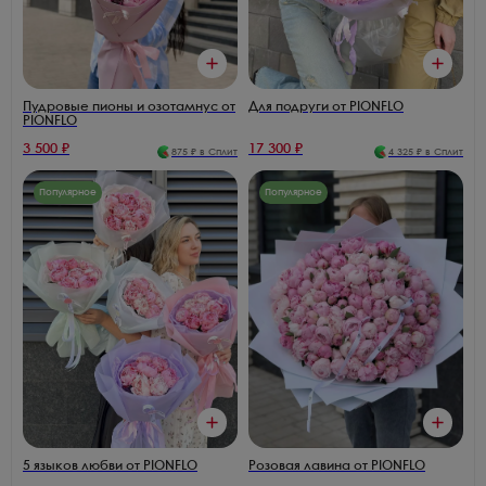
Пудровые пионы и озотамнус от
Для подруги от PIONFLO
PIONFLO
3 500
₽
17 300
₽
875
₽ в Сплит
4 325
₽ в Сплит
Популярное
Популярное
5 языков любви от PIONFLO
Розовая лавина от PIONFLO