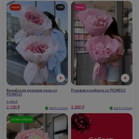
Акция
-
10
%
Тренд
Кенийская розовая роза от
Розовая конфета от PIONFLO
PIONFLO
2 400
₽
2 150
₽
2 500
₽
538
₽ в Сплит
625
₽ в Сплит
Успей забрать