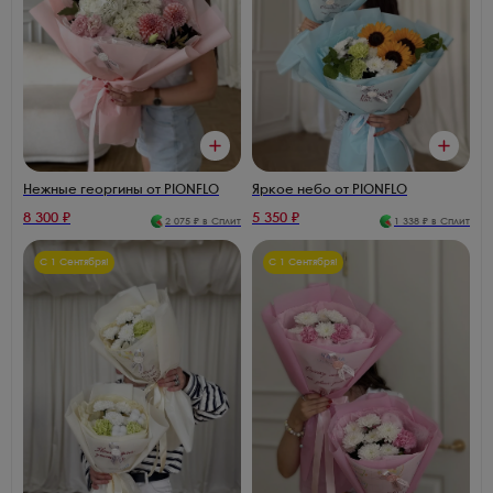
Яркое небо от PIONFLO
Нежные георгины от PIONFLO
8 300
₽
5 350
₽
2 075
₽ в Сплит
1 338
₽ в Сплит
С 1 Сентября!
С 1 Сентября!