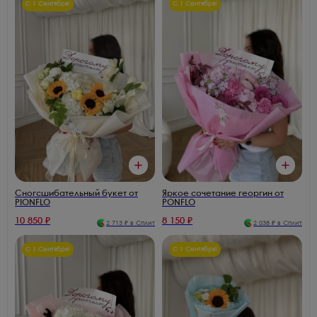
С 1 Сентября!
С 1 Сентября!
Сногсшибательный букет от
Яркое сочетание георгин от
PIONFLO
PONFLO
10 850
₽
8 150
₽
2 713
₽ в Сплит
2 038
₽ в Сплит
С 1 Сентября!
С 1 Сентября!