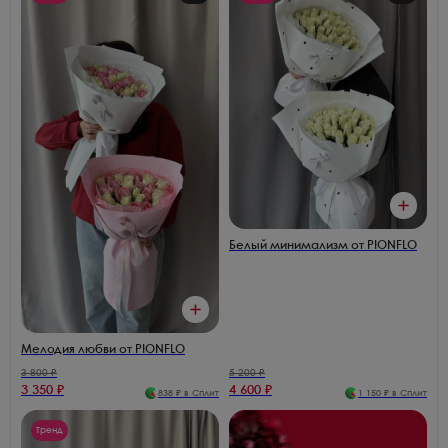
Белый минимализм от PIONFLO
Мелодия любви от PIONFLO
3 800
₽
5 200
₽
3 350
₽
4 600
₽
838
₽ в Сплит
1 150
₽ в Сплит
Тренд