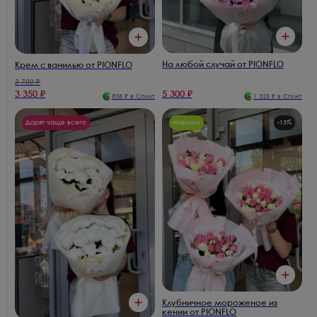
На любой случай от PIONFLO
Крем с ванилью от PIONFLO
3 700
₽
3 350
₽
5 300
₽
838
₽ в Сплит
1 325
₽ в Сплит
Дарят чаще всего
Новинка
-
13
%
Клубничное мороженое из
кении от PIONFLO