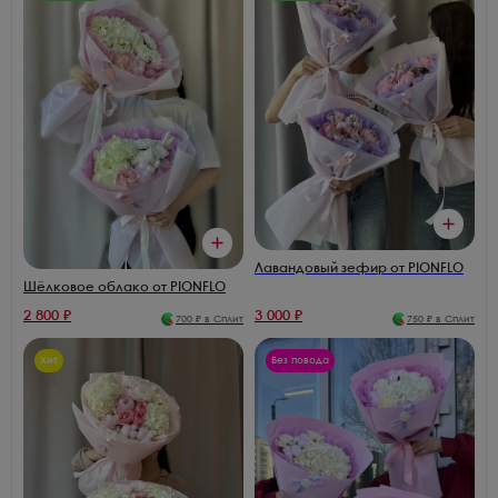
Лавандовый зефир от PIONFLO
Шёлковое облако от PIONFLO
2 800
₽
3 000
₽
700
₽ в Сплит
750
₽ в Сплит
Хит
Без повода