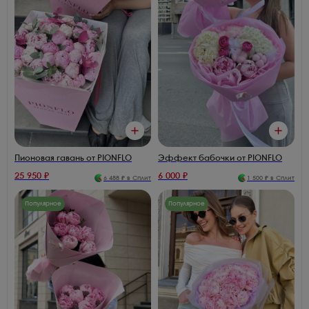
Пионовая гавань от PIONFLO
Эффект бабочки от PIONFLO
25 950
₽
6 000
₽
6 488
₽ в Сплит
1 500
₽ в Сплит
Популярное
Популярное