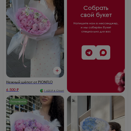
Собрать
свой букет
Напишите нам в мессенджер,
и мы соберём букет
специально для вас
Нежный шёпот от PIONFLO
6 500
₽
1 625
₽ в Сплит
Популярное