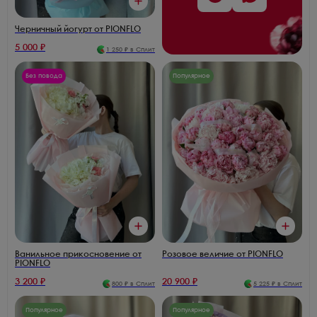
Черничный йогурт от PIONFLO
5 000
₽
1 250
₽ в Сплит
Без повода
Популярное
Ванильное прикосновение от
Розовое величие от PIONFLO
PIONFLO
3 200
₽
20 900
₽
800
₽ в Сплит
5 225
₽ в Сплит
Популярное
Популярное