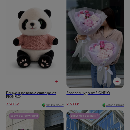
Панда в розовом свитере от
Розовое чудо от PIONFLO
PIONFLO
3 200
₽
2 500
₽
800
₽ в Сплит
625
₽ в Сплит
Берут без сомнений
Берут без сомнений