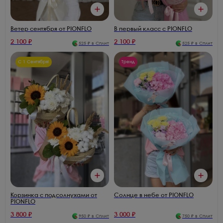
В первый класс с PIONFLO
Ветер сентября от PIONFLO
2 100
₽
2 100
₽
525
₽ в Сплит
525
₽ в Сплит
С 1 Сентября!
Тренд
Корзинка с подсолнухами от
Солнце в небе от PIONFLO
PIONFLO
3 800
₽
3 000
₽
950
₽ в Сплит
750
₽ в Сплит