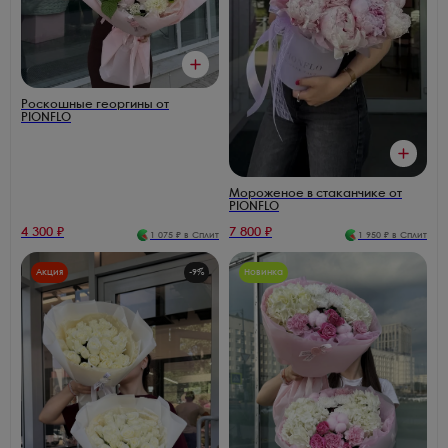
Роскошные георгины от
PIONFLO
Мороженое в стаканчике от
PIONFLO
4 300
₽
7 800
₽
1 075
₽ в Сплит
1 950
₽ в Сплит
Акция
-
9
%
Новинка