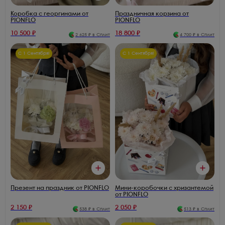
Коробка с георгинами от
Праздничная корзина от
PIONFLO
PIONFLO
10 500
₽
18 800
₽
2 625
₽ в Сплит
4 700
₽ в Сплит
С 1 Сентября!
С 1 Сентября!
Презент на праздник от PIONFLO
Мини-коробочки с хризантемой
от PIONFLO
2 150
₽
2 050
₽
538
₽ в Сплит
513
₽ в Сплит