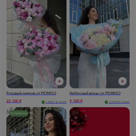
Розовый мираж от PIONFLO
Небесный вальс от PIONFLO
22 100
₽
9 100
₽
5 525
₽ в Сплит
2 275
₽ в Сплит
Популярное