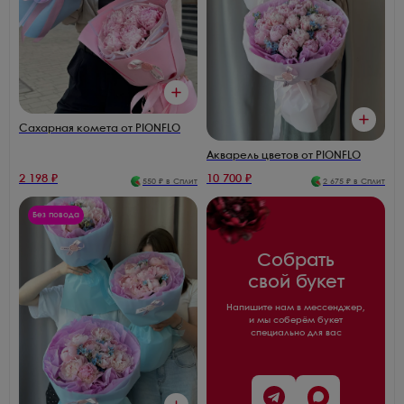
Сахарная комета от PIONFLO
Акварель цветов от PIONFLO
2 198
₽
10 700
₽
550
₽ в Сплит
2 675
₽ в Сплит
Без повода
Собрать
свой букет
Напишите нам в мессенджер,
и мы соберём букет
специально для вас