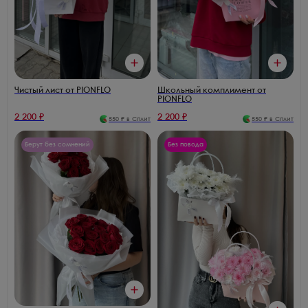
Чистый лист от PIONFLO
Школьный комплимент от
PIONFLO
2 200
₽
2 200
₽
550
₽ в Сплит
550
₽ в Сплит
Берут без сомнений
Без повода