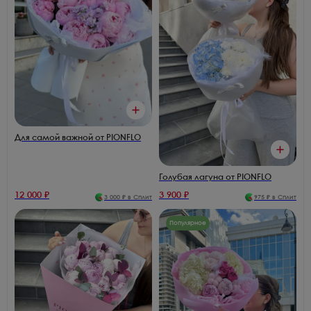
Для самой важной от PIONFLO
Голубая лагуна от PIONFLO
12 000
₽
3 900
₽
3 000
₽ в Сплит
975
₽ в Сплит
Популярное