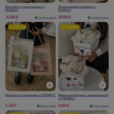
Коробка с георгинами от
Праздничная корзина от
PIONFLO
PIONFLO
10 500
₽
18 800
₽
2 625
₽ в Сплит
4 700
₽ в Сплит
С 1 Сентября!
С 1 Сентября!
Презент на праздник от PIONFLO
Мини-коробочки с хризантемой
от PIONFLO
2 150
₽
2 050
₽
538
₽ в Сплит
513
₽ в Сплит