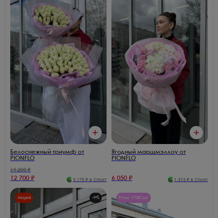
Белоснежный триумф от
Ягодный маршмэллоу от
PIONFLO
PIONFLO
14 200
₽
12 700
₽
6 050
₽
3 175
₽ в Сплит
1 513
₽ в Сплит
Акция
-
9
%
Розы 170₽/шт