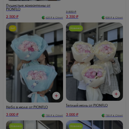
Пушистые хризантемы от
PIONFLO
3 850
₽
2 500
₽
3 350
₽
625
₽ в Сплит
838
₽ в Сплит
Хит
Новинка
Теплый июль от PIONFLO
Небо в июле от PIONFLO
3 000
₽
3 000
₽
750
₽ в Сплит
750
₽ в Сплит
Новинка
Новинка