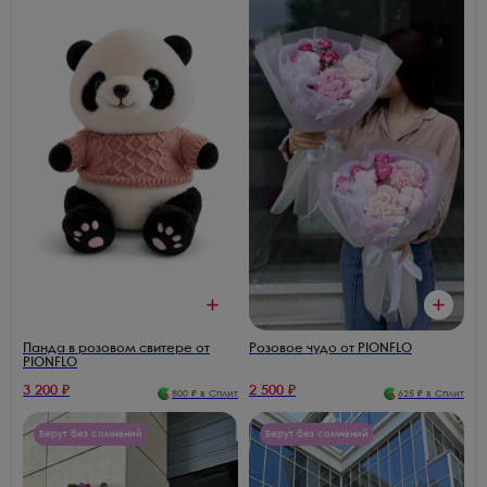
Панда в розовом свитере от
Розовое чудо от PIONFLO
PIONFLO
3 200
₽
2 500
₽
800
₽ в Сплит
625
₽ в Сплит
Берут без сомнений
Берут без сомнений