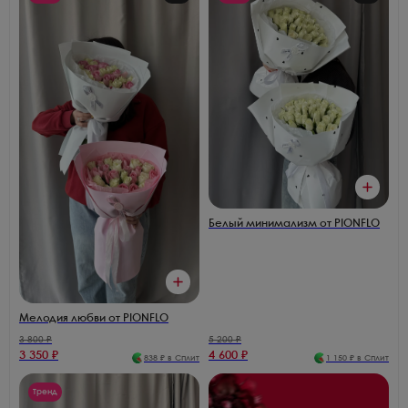
Белый минимализм от PIONFLO
Мелодия любви от PIONFLO
3 800
₽
5 200
₽
3 350
₽
4 600
₽
838
₽ в Сплит
1 150
₽ в Сплит
Тренд