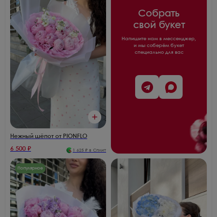
Собрать
свой букет
Напишите нам в мессенджер,
и мы соберём букет
специально для вас
Нежный шёпот от PIONFLO
6 500
₽
1 625
₽ в Сплит
Популярное