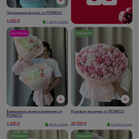
Черничный йогурт от PIONFLO
5 000
₽
1 250
₽ в Сплит
Без повода
Популярное
Ванильное прикосновение от
Розовое величие от PIONFLO
PIONFLO
3 200
₽
20 900
₽
800
₽ в Сплит
5 225
₽ в Сплит
Популярное
Популярное