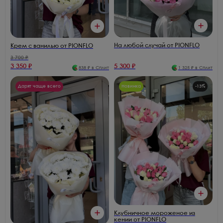
На любой случай от PIONFLO
Крем с ванилью от PIONFLO
3 700
₽
3 350
₽
5 300
₽
838
₽ в Сплит
1 325
₽ в Сплит
Дарят чаще всего
Новинка
-
13
%
Клубничное мороженое из
кении от PIONFLO