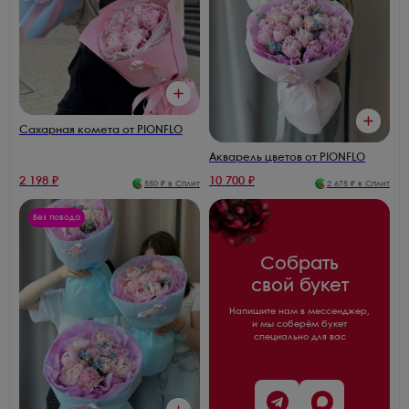
Сахарная комета от PIONFLO
Акварель цветов от PIONFLO
2 198
₽
10 700
₽
550
₽ в Сплит
2 675
₽ в Сплит
Без повода
Собрать
свой букет
Напишите нам в мессенджер,
и мы соберём букет
специально для вас