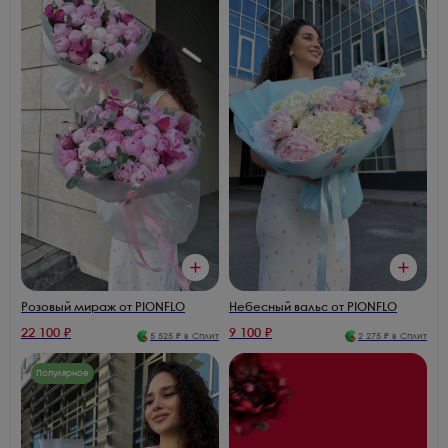
Розовый мираж от PIONFLO
Небесный вальс от PIONFLO
22 100
₽
9 100
₽
5 525
₽ в Сплит
2 275
₽ в Сплит
Популярное