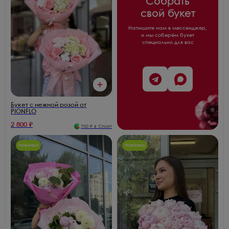
Собрать
свой букет
Напишите нам в мессенджер,
и мы соберём букет
специально для вас
Букет с нежной розой от
PIONFLO
2 800
₽
700
₽ в Сплит
Новинка
Новинка