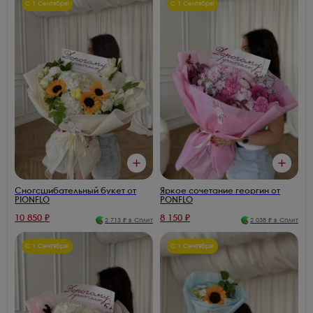
С 1 Сентября!
С 1 Сентября!
Сногсшибательный букет от
Яркое сочетание георгин от
PIONFLO
PONFLO
10 850
₽
8 150
₽
2 713
₽ в Сплит
2 038
₽ в Сплит
С 1 Сентября!
С 1 Сентября!