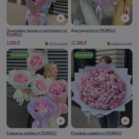
Пудровые пионы и озотамнус от
Для подруги от PIONFLO
PIONFLO
3 500
₽
17 300
₽
875
₽ в Сплит
4 325
₽ в Сплит
Популярное
Популярное
5 языков любви от PIONFLO
Розовая лавина от PIONFLO