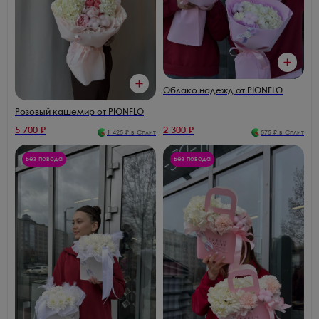
Облако надежд от PIONFLO
Розовый кашемир от PIONFLO
5 700
₽
2 300
₽
1 425
₽ в Сплит
575
₽ в Сплит
Без повода
Без повода