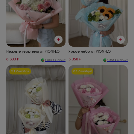
Яркое небо от PIONFLO
Нежные георгины от PIONFLO
8 300
₽
5 350
₽
2 075
₽ в Сплит
1 338
₽ в Сплит
С 1 Сентября!
С 1 Сентября!