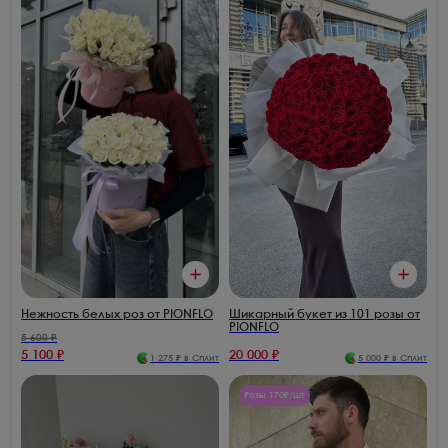
Нежность белых роз от PIONFLO
Шикарный букет из 101 розы от
PIONFLO
5 600
₽
5 100
₽
20 000
₽
1 275
₽ в Сплит
5 000
₽ в Сплит
Розы 170₽/шт