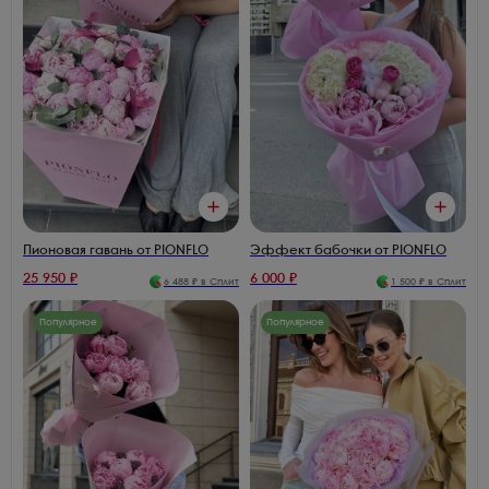
Пионовая гавань от PIONFLO
Эффект бабочки от PIONFLO
25 950
₽
6 000
₽
6 488
₽ в Сплит
1 500
₽ в Сплит
Популярное
Популярное