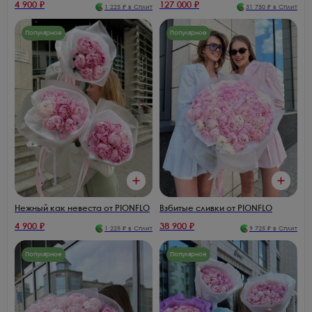
4 900
₽
127 000
₽
1 225
₽ в Сплит
31 750
₽ в Сплит
Популярное
Популярное
Нежный как невеста от PIONFLO
Взбитые сливки от PIONFLO
4 900
₽
38 900
₽
1 225
₽ в Сплит
9 725
₽ в Сплит
Популярное
Популярное