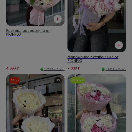
Роскошные георгины от
PIONFLO
Мороженое в стаканчике от
PIONFLO
4 300
₽
7 800
₽
1 075
₽ в Сплит
1 950
₽ в Сплит
Акция
-
9
%
Новинка