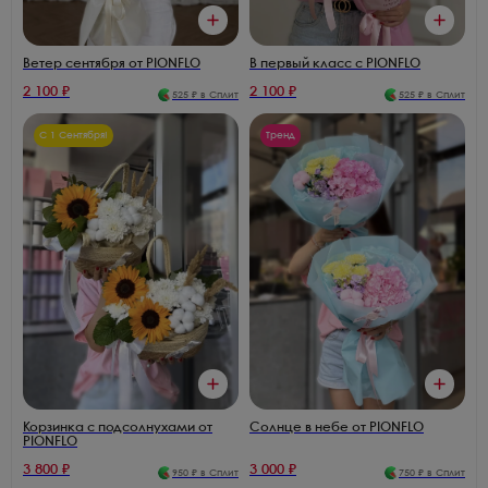
В первый класс с PIONFLO
Ветер сентября от PIONFLO
2 100
₽
2 100
₽
525
₽ в Сплит
525
₽ в Сплит
С 1 Сентября!
Тренд
Корзинка с подсолнухами от
Солнце в небе от PIONFLO
PIONFLO
3 800
₽
3 000
₽
950
₽ в Сплит
750
₽ в Сплит