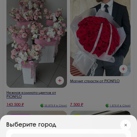
Магнит страсти от PIONFLO
Нежная комната цветов от
PIONFLO
143 500
₽
7 500
₽
35 875
₽ в Сплит
1 875
₽ в Сплит
Розы 170₽/шт
Хит
Выберите город