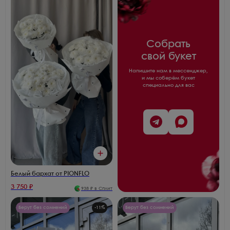
Собрать
свой букет
Напишите нам в мессенджер,
и мы соберём букет
специально для вас
Белый бархат от PIONFLO
3 750
₽
938
₽ в Сплит
Берут без сомнений
-
11
%
Берут без сомнений