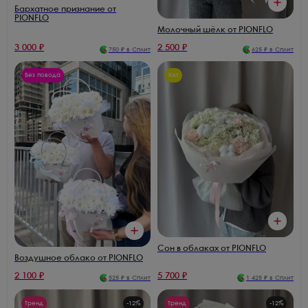
Бархатное признание от
PIONFLO
Молочный шёлк от PIONFLO
3 000
₽
2 500
₽
750
₽ в Сплит
625
₽ в Сплит
Без повода
Хит
Сон в облаках от PIONFLO
Воздушное облако от PIONFLO
2 100
₽
5 700
₽
525
₽ в Сплит
1 425
₽ в Сплит
Тренд
-
12
%
Тренд
-
12
%