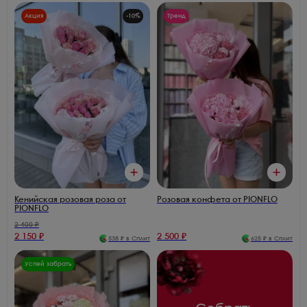
Акция
-
10
%
Тренд
Кенийская розовая роза от
Розовая конфета от PIONFLO
PIONFLO
2 400
₽
2 150
₽
2 500
₽
538
₽ в Сплит
625
₽ в Сплит
Успей забрать