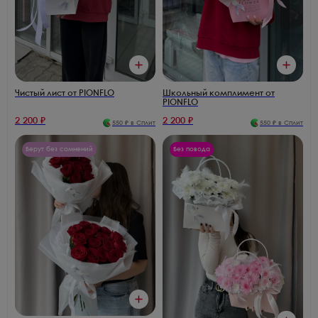
Чистый лист от PIONFLO
Школьный комплимент от
PIONFLO
2 200
₽
2 200
₽
550
₽ в Сплит
550
₽ в Сплит
Берут без сомнений
Без повода