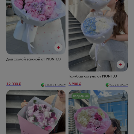
Для самой важной от PIONFLO
Голубая лагуна от PIONFLO
12 000
₽
3 900
₽
3 000
₽ в Сплит
975
₽ в Сплит
Популярное