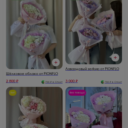
Лавандовый зефир от PIONFLO
Шёлковое облако от PIONFLO
2 800
₽
3 000
₽
700
₽ в Сплит
750
₽ в Сплит
Хит
Без повода