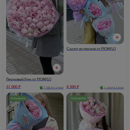
Салют из пионов от PIONFLO
Пионовый бум от PIONFLO
31 000
₽
4 500
₽
7 750
₽ в Сплит
1 125
₽ в Сплит
Популярное
Популярное