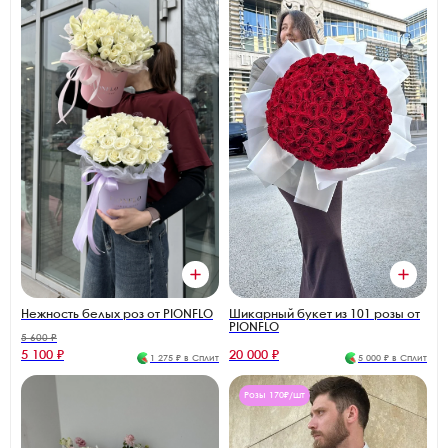
Нежность белых роз от PIONFLO
Шикарный букет из 101 розы от
PIONFLO
5 600 ₽
5 100 ₽
20 000 ₽
1 275 ₽ в Сплит
5 000 ₽ в Сплит
Розы 170₽/шт