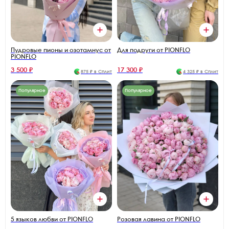
Пудровые пионы и озотамнус от
Для подруги от PIONFLO
PIONFLO
3 500 ₽
17 300 ₽
875 ₽ в Сплит
4 325 ₽ в Сплит
Популярное
Популярное
5 языков любви от PIONFLO
Розовая лавина от PIONFLO