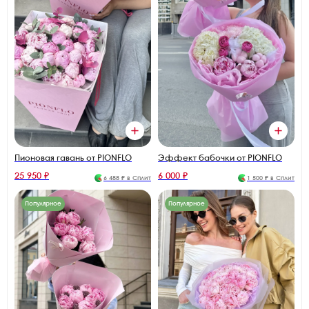
Пионовая гавань от PIONFLO
Эффект бабочки от PIONFLO
25 950 ₽
6 000 ₽
6 488 ₽ в Сплит
1 500 ₽ в Сплит
Популярное
Популярное