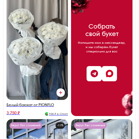
Собрать
свой букет
Напишите нам в мессенджер,
и мы соберём букет
специально для вас
Белый бархат от PIONFLO
3 750 ₽
938 ₽ в Сплит
Берут без сомнений
-11%
Берут без сомнений