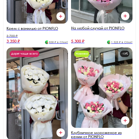
На любой случай от PIONFLO
Крем с ванилью от PIONFLO
3 700 ₽
3 350 ₽
5 300 ₽
838 ₽ в Сплит
1 325 ₽ в Сплит
Дарят чаще всего
Новинка
-13%
Клубничное мороженое из
кении от PIONFLO