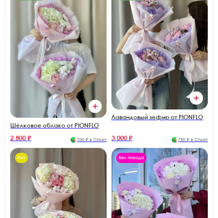
Лавандовый зефир от PIONFLO
Шёлковое облако от PIONFLO
2 800 ₽
3 000 ₽
700 ₽ в Сплит
750 ₽ в Сплит
Хит
Без повода