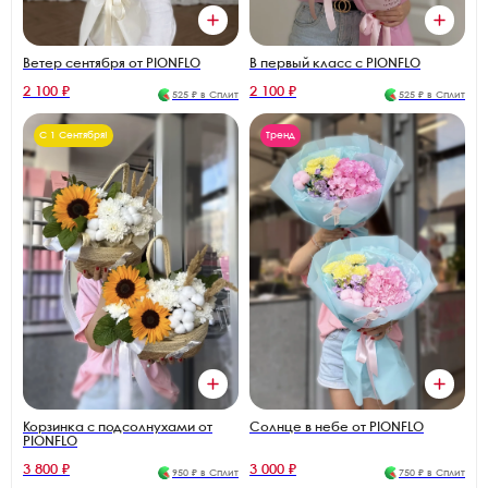
В первый класс с PIONFLO
Ветер сентября от PIONFLO
2 100 ₽
2 100 ₽
525 ₽ в Сплит
525 ₽ в Сплит
С 1 Сентября!
Тренд
Корзинка с подсолнухами от
Солнце в небе от PIONFLO
PIONFLO
3 800 ₽
3 000 ₽
950 ₽ в Сплит
750 ₽ в Сплит