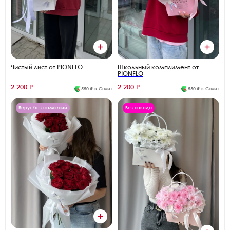
Чистый лист от PIONFLO
Школьный комплимент от
PIONFLO
2 200 ₽
2 200 ₽
550 ₽ в Сплит
550 ₽ в Сплит
Берут без сомнений
Без повода