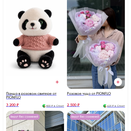
Панда в розовом свитере от
Розовое чудо от PIONFLO
PIONFLO
3 200 ₽
2 500 ₽
800 ₽ в Сплит
625 ₽ в Сплит
Берут без сомнений
Берут без сомнений