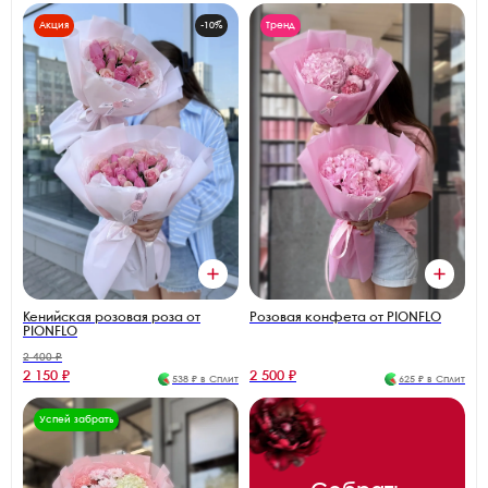
Акция
-10%
Тренд
Кенийская розовая роза от
Розовая конфета от PIONFLO
PIONFLO
2 400 ₽
2 150 ₽
2 500 ₽
538 ₽ в Сплит
625 ₽ в Сплит
Успей забрать