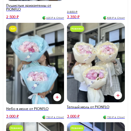
Пушистые хризантемы от
PIONFLO
3 850 ₽
2 500 ₽
3 350 ₽
625 ₽ в Сплит
838 ₽ в Сплит
Хит
Новинка
Теплый июль от PIONFLO
Небо в июле от PIONFLO
3 000 ₽
3 000 ₽
750 ₽ в Сплит
750 ₽ в Сплит
Новинка
Новинка