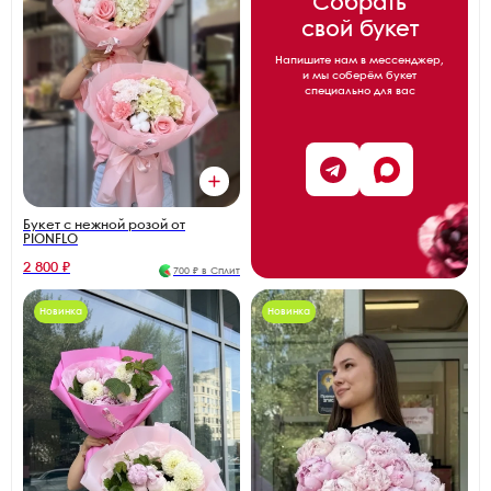
Собрать
свой букет
Напишите нам в мессенджер,
и мы соберём букет
специально для вас
Букет с нежной розой от
PIONFLO
2 800 ₽
700 ₽ в Сплит
Новинка
Новинка