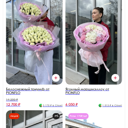
Белоснежный триумф от
Ягодный маршмэллоу от
PIONFLO
PIONFLO
14 200 ₽
12 700 ₽
6 050 ₽
3 175 ₽ в Сплит
1 513 ₽ в Сплит
Акция
-9%
Розы 170₽/шт