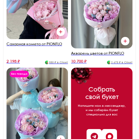
Сахарная комета от PIONFLO
Акварель цветов от PIONFLO
2 198 ₽
10 700 ₽
550 ₽ в Сплит
2 675 ₽ в Сплит
Без повода
Собрать
свой букет
Напишите нам в мессенджер,
и мы соберём букет
специально для вас