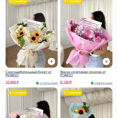
С 1 Сентября!
С 1 Сентября!
Сногсшибательный букет от
Яркое сочетание георгин от
PIONFLO
PONFLO
10 850 ₽
8 150 ₽
2 713 ₽ в Сплит
2 038 ₽ в Сплит
С 1 Сентября!
С 1 Сентября!