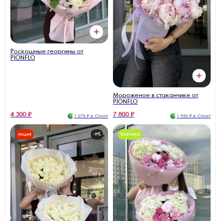
Роскошные георгины от
PIONFLO
Мороженое в стаканчике от
PIONFLO
4 300 ₽
7 800 ₽
1 075 ₽ в Сплит
1 950 ₽ в Сплит
Акция
-9%
Новинка