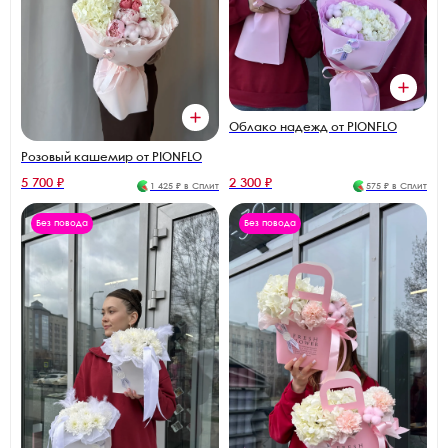
Облако надежд от PIONFLO
Розовый кашемир от PIONFLO
5 700 ₽
2 300 ₽
1 425 ₽ в Сплит
575 ₽ в Сплит
Без повода
Без повода