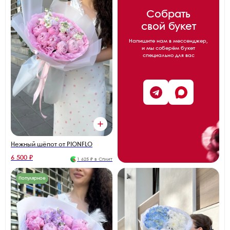
Собрать
свой букет
Напишите нам в мессенджер,
и мы соберём букет
специально для вас
Нежный шёпот от PIONFLO
6 500 ₽
1 625 ₽ в Сплит
Популярное