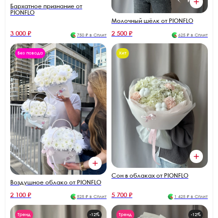
Бархатное признание от
PIONFLO
Молочный шёлк от PIONFLO
3 000 ₽
2 500 ₽
750 ₽ в Сплит
625 ₽ в Сплит
Без повода
Хит
Сон в облаках от PIONFLO
Воздушное облако от PIONFLO
2 100 ₽
5 700 ₽
525 ₽ в Сплит
1 425 ₽ в Сплит
Тренд
-12%
Тренд
-12%