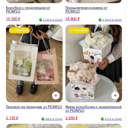
Коробка с георгинами от
Праздничная корзина от
PIONFLO
PIONFLO
10 500 ₽
18 800 ₽
2 625 ₽ в Сплит
4 700 ₽ в Сплит
С 1 Сентября!
С 1 Сентября!
Презент на праздник от PIONFLO
Мини-коробочки с хризантемой
от PIONFLO
2 150 ₽
2 050 ₽
538 ₽ в Сплит
513 ₽ в Сплит