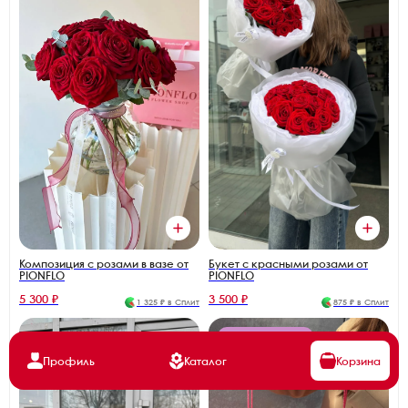
Букет с красными розами от
Композиция с розами в вазе от
PIONFLO
PIONFLO
5 300 ₽
3 500 ₽
1 325 ₽ в Сплит
875 ₽ в Сплит
Берут без сомнений
Профиль
Каталог
Корзина