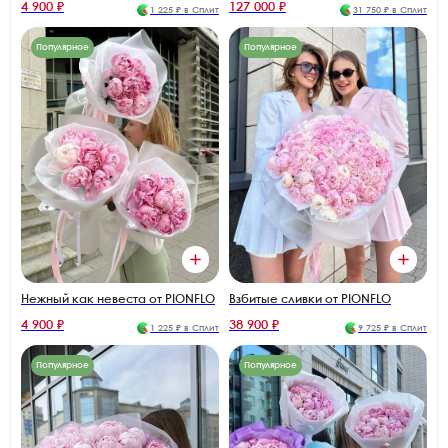
4 900 ₽
127 000 ₽
1 225 ₽ в Сплит
31 750 ₽ в Сплит
Популярное
Популярное
Нежный как невеста от PIONFLO
Взбитые сливки от PIONFLO
4 900 ₽
38 900 ₽
1 225 ₽ в Сплит
9 725 ₽ в Сплит
Популярное
Популярное