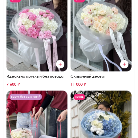
Идеально круглый без повода
Сливочный десерт
7 600 ₽
11 000 ₽
Берут без сомнений
Тренд