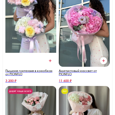
Пышная гортензия в коробках
Аметистовый рассвет от
от PIONFLO
PIONFLO
3 200 ₽
11 600 ₽
Дарят чаще всего
Хит