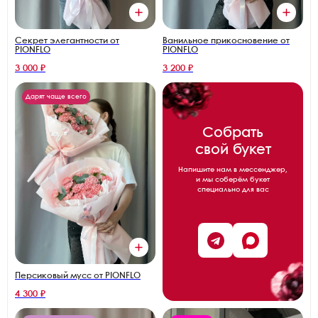
Секрет элегантности от
Ванильное прикосновение от
PIONFLO
PIONFLO
3 000 ₽
3 200 ₽
Дарят чаще всего
Собрать
свой букет
Напишите нам в мессенджер,
и мы соберём букет
специально для вас
Персиковый мусс от PIONFLO
4 300 ₽