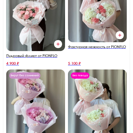
Фактурная нежность от PIONFLO
Пудровый флирт от PIONFLO
4 900 ₽
5 100 ₽
Берут без сомнений
Без повода