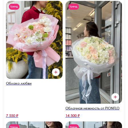
Тренд
Тренд
Облако любви
Облачная нежность от PIONFLO
7 550 ₽
14 500 ₽
Тренд
Тренд