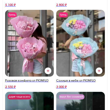
5 100 ₽
2 800 ₽
Тренд
Тренд
Розовая конфета от PIONFLO
Солнце в небе от PIONFLO
2 550 ₽
3 000 ₽
Дарят чаще всего
Берут без сомнений