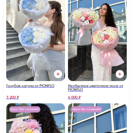
Голубая лагуна от PIONFLO
Необычное цветочное поле от
PIONFLO
3 200 ₽
6 000 ₽
Берут без сомнений
Берут без сомнений