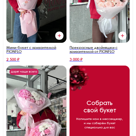
Прекрасные двойняшки с
Мини-букет с хризантемой
хризантемой от PIONFLO
PIONFLO
2 500 ₽
3 000 ₽
Дарят чаще всего
Собрать
свой букет
Напишите нам в мессенджер,
и мы соберём букет
специально для вас