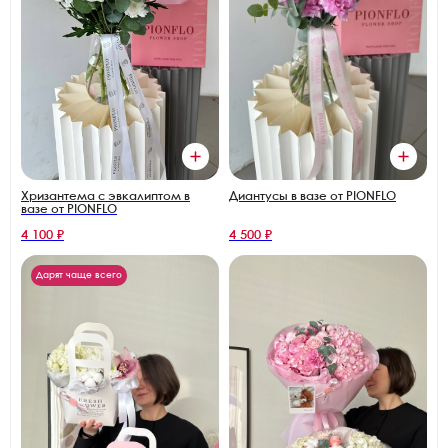
Диантусы в вазе от PIONFLO
Хризантема с эвкалиптом в
вазе от PIONFLO
4 100 ₽
4 500 ₽
Дарят чаще всего