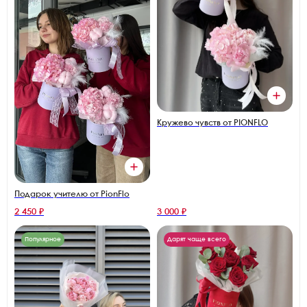
Кружево чувств от PIONFLO
Подарок учителю от PionFlo
2 450 ₽
3 000 ₽
Популярное
Дарят чаще всего