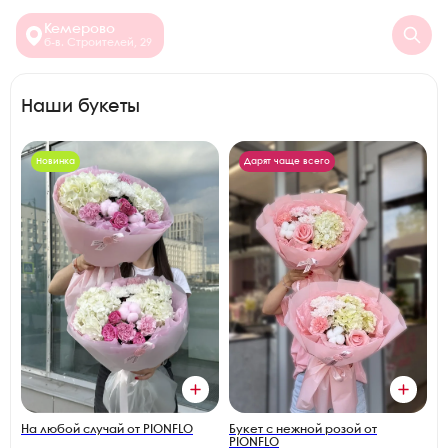
Кемерово
б-в. Строителей, 29
Наши букеты
Новинка
Дарят чаще всего
На любой случай от PIONFLO
Букет с нежной розой от
PIONFLO