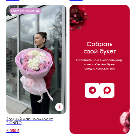
Берут без сомнений
Собрать
свой букет
Напишите нам в мессенджер,
и мы соберём букет
специально для вас
Ягодный маршмэллоу от
PIONFLO
6 050 ₽