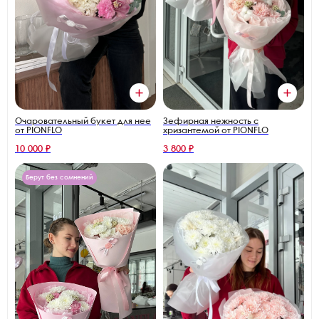
Зефирная нежность с
Очаровательный букет для нее
хризантемой от PIONFLO
от PIONFLO
10 000 ₽
3 800 ₽
Берут без сомнений