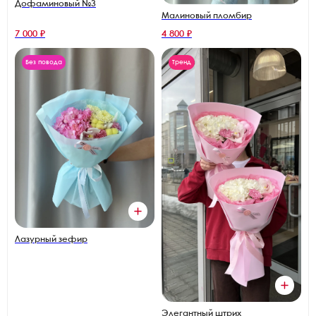
Дофаминовый №3
Малиновый пломбир
7 000 ₽
4 800 ₽
Без повода
Тренд
Лазурный зефир
Элегантный штрих