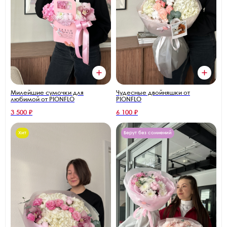
Милейшие сумочки для
Чудесные двойняшки от
любимой от PIONFLO
PIONFLO
3 500 ₽
6 100 ₽
Хит
Берут без сомнений