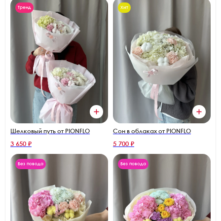
Тренд
Хит
Шелковый путь от PIONFLO
Сон в облаках от PIONFLO
3 650 ₽
5 700 ₽
Без повода
Без повода