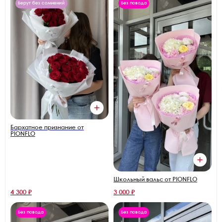
Берут без сомнений
Без повода
Бархатное признание от
PIONFLO
Школьный вальс от PIONFLO
4 300 ₽
3 000 ₽
Без повода
Без повода