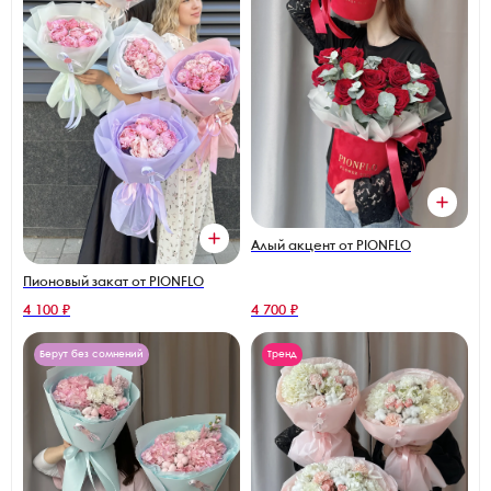
Алый акцент от PIONFLO
Пионовый закат от PIONFLO
4 100 ₽
4 700 ₽
Берут без сомнений
Тренд