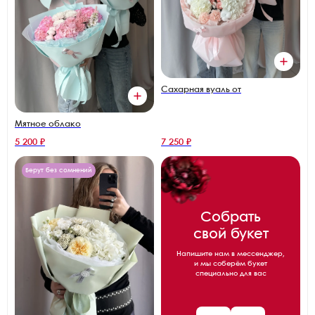
Сахарная вуаль от
Мятное облако
5 200 ₽
7 250 ₽
Берут без сомнений
Собрать
свой букет
Напишите нам в мессенджер,
и мы соберём букет
специально для вас