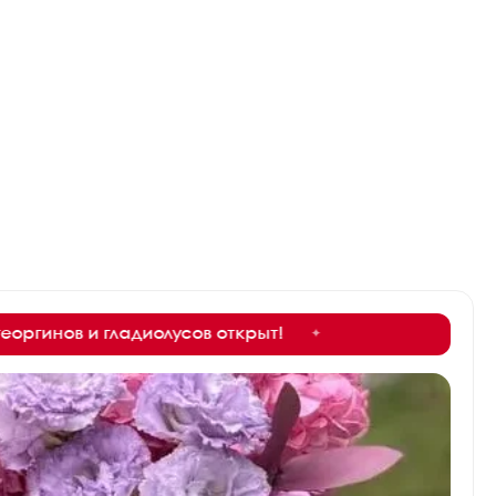
ладиолусов открыт!
✦