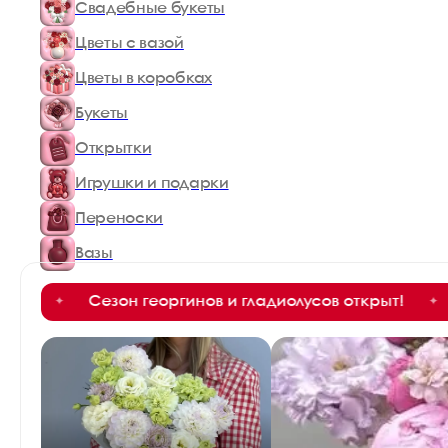
Свадебные букеты
Цветы с вазой
Цветы в коробках
Букеты
Открытки
Игрушки и подарки
Переноски
Вазы
езон георгинов и гладиолусов открыт!
Сезон геор
✦