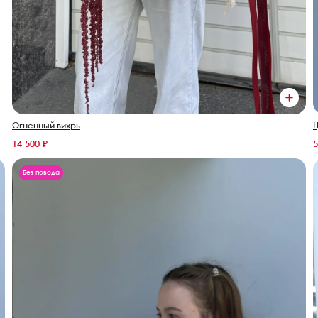
Огненный вихрь
Ц
14 500 ₽
5
Без повода