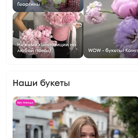
Георгины
Нежные композиции на
любой повод!
WOW - букеты! Комп
Наши букеты
Без повода