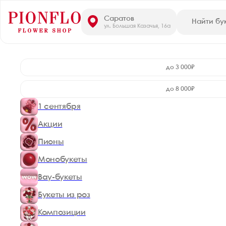
Саратов
ул. Большая Казачья, 16а
до 3 000₽
до 8 000₽
1 сентября
Акции
Пионы
Монобукеты
Вау-букеты
Букеты из роз
Композиции