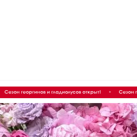
гинов и гладиолусов открыт!
Сезон георгинов и г
✦