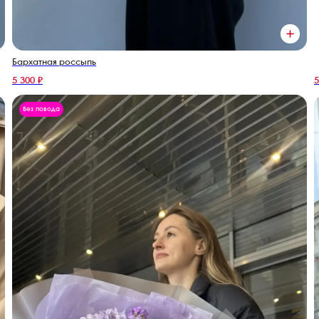
Бархатная россыпь
5 300 ₽
5
Без повода