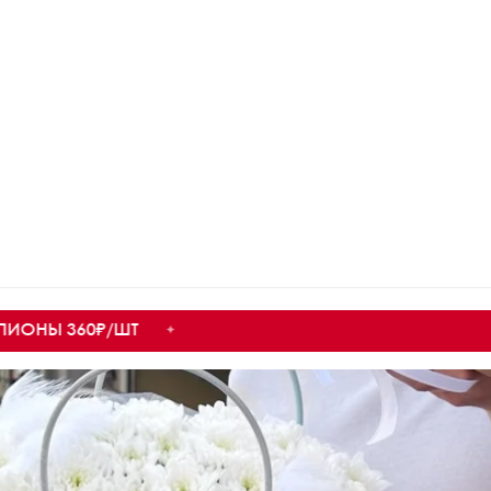
 360₽/ШТ
✦