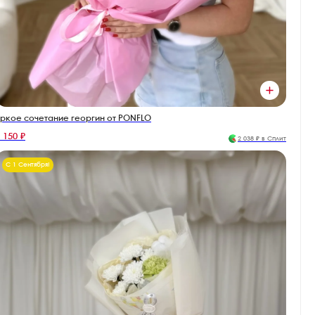
ркое сочетание георгин от PONFLO
 150 ₽
2 038 ₽ в Сплит
С 1 Сентября!