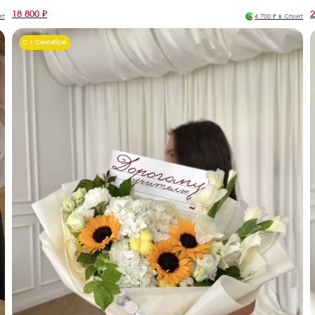
18 800 ₽
2
ит
4 700 ₽ в Сплит
С 1 Сентября!