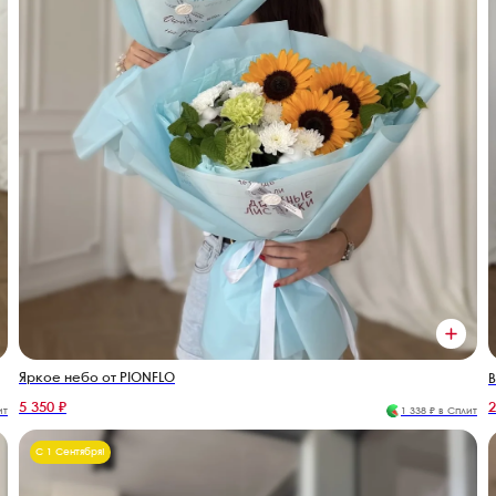
Яркое небо от PIONFLO
В
5 350 ₽
2
ит
1 338 ₽ в Сплит
С 1 Сентября!