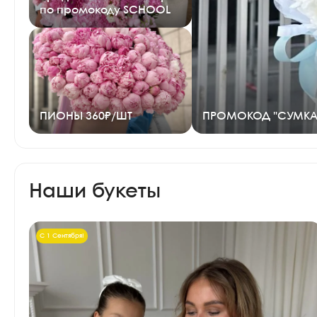
по промокоду SCHOOL
ПИОНЫ 360₽/ШТ
ПРОМОКОД "СУМКА
Наши букеты
С 1 Сентября!