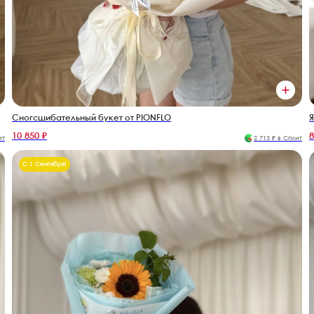
Сногсшибательный букет от PIONFLO
Я
10 850 ₽
8
ит
2 713 ₽ в Сплит
С 1 Сентября!