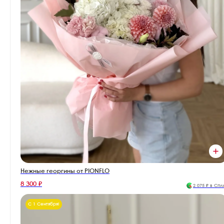
Нежные георгины от PIONFLO
8 300 ₽
2 075 ₽ в Спл
С 1 Сентября!