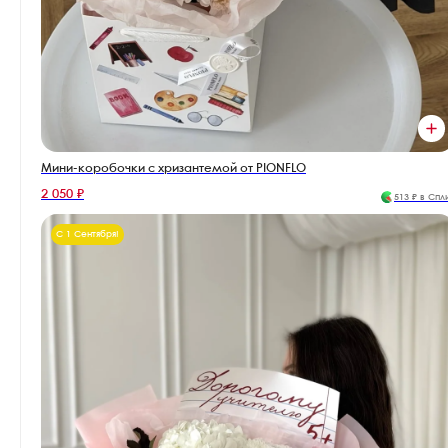
Мини-коробочки с хризантемой от PIONFLO
2 050 ₽
513 ₽ в Спл
С 1 Сентября!