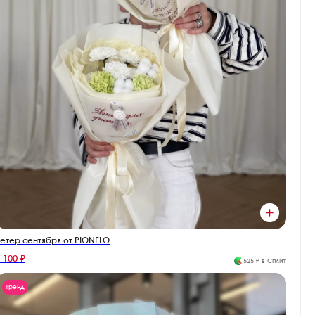
етер сентября от PIONFLO
 100 ₽
525 ₽ в Сплит
Тренд