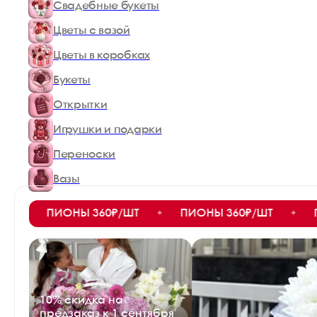
Свадебные букеты
Цветы с вазой
Цветы в коробках
Букеты
Открытки
Игрушки и подарки
Переноски
Вазы
ПИОНЫ 360₽/ШТ
ПИОНЫ 360₽/ШТ
ПИОНЫ
✦
✦
10% скидка на
предзаказ к 1 сентября