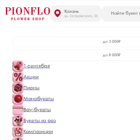
Казань
ул. Островского, 35
до 3 000₽
до 8 000₽
1 сентября
Акции
Пионы
Монобукеты
Вау-букеты
Букеты из роз
Композиции